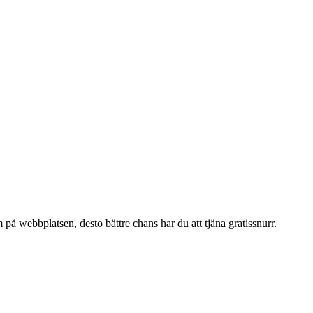
m på webbplatsen, desto bättre chans har du att tjäna gratissnurr.