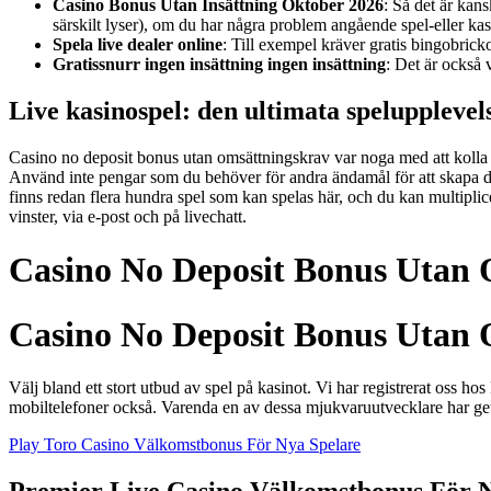
Casino Bonus Utan Insättning Oktober 2026
: Så det är kan
särskilt lyser), om du har några problem angående spel-eller ka
Spela live dealer online
: Till exempel kräver gratis bingobrick
Gratissnurr ingen insättning ingen insättning
: Det är också 
Live kasinospel: den ultimata spelupplevel
Casino no deposit bonus utan omsättningskrav var noga med att kolla i
Använd inte pengar som du behöver för andra ändamål för att skapa denn
finns redan flera hundra spel som kan spelas här, och du kan multiplice
vinster, via e-post och på livechatt.
Casino No Deposit Bonus Utan
Casino No Deposit Bonus Utan
Välj bland ett stort utbud av spel på kasinot. Vi har registrerat oss ho
mobiltelefoner också. Varenda en av dessa mjukvaruutvecklare har gett
Play Toro Casino Välkomstbonus För Nya Spelare
Premier Live Casino Välkomstbonus För 