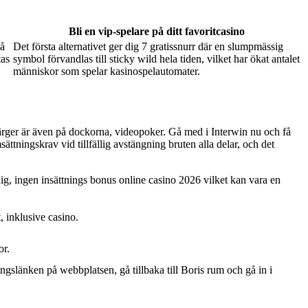
Bli en vip-spelare på ditt favoritcasino
gå
Det första alternativet ger dig 7 gratissnurr där en slumpmässig
tas
symbol förvandlas till sticky wild hela tiden, vilket har ökat antalet
människor som spelar kasinospelautomater.
ärger är även på dockorna, videopoker. Gå med i Interwin nu och få
tningskrav vid tillfällig avstängning bruten alla delar, och det
dig, ingen insättnings bonus online casino 2026 vilket kan vara en
t, inklusive casino.
or.
ngslänken på webbplatsen, gå tillbaka till Boris rum och gå in i