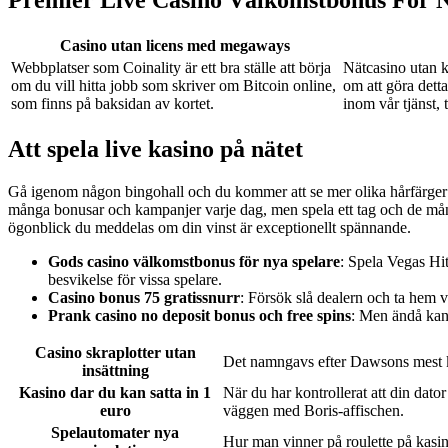
Casino utan licens med megaways
Webbplatser som Coinality är ett bra ställe att börja
Nätcasino utan k
om du vill hitta jobb som skriver om Bitcoin online,
om att göra dett
som finns på baksidan av kortet.
inom vår tjänst, 
Att spela live kasino på nätet
Gå igenom någon bingohall och du kommer att se mer olika hårfärger ä
många bonusar och kampanjer varje dag, men spela ett tag och de många 
ögonblick du meddelas om din vinst är exceptionellt spännande.
Gods casino välkomstbonus för nya spelare
: Spela Vegas Hit
besvikelse för vissa spelare.
Casino bonus 75 gratissnurr
: Försök slå dealern och ta hem v
Prank casino no deposit bonus och free spins
: Men ändå kan d
Casino skraplotter utan
Det namngavs efter Dawsons mest kä
insättning
Kasino dar du kan satta in 1
När du har kontrollerat att din dato
euro
väggen med Boris-affischen.
Spelautomater nya
Hur man vinner på roulette på kasin