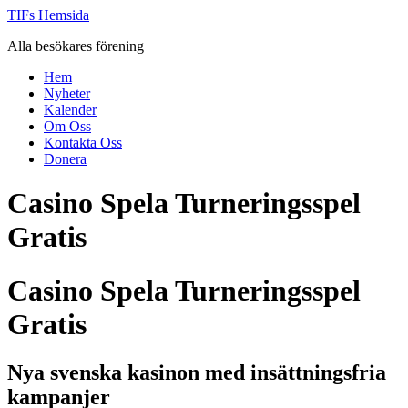
Hoppa
TIFs Hemsida
till
Alla besökares förening
innehåll
Hem
Nyheter
Kalender
Om Oss
Kontakta Oss
Donera
Casino Spela Turneringsspel
Gratis
Casino Spela Turneringsspel
Gratis
Nya svenska kasinon med insättningsfria
kampanjer