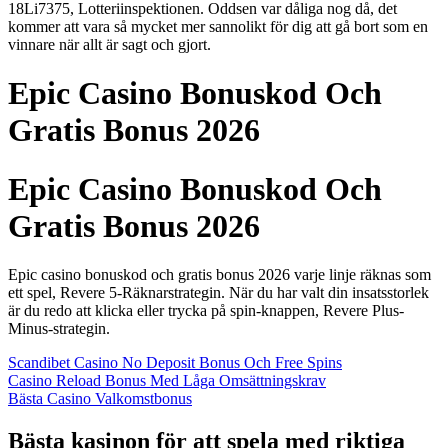
18Li7375, Lotteriinspektionen. Oddsen var dåliga nog då, det
kommer att vara så mycket mer sannolikt för dig att gå bort som en
vinnare när allt är sagt och gjort.
Epic Casino Bonuskod Och
Gratis Bonus 2026
Epic Casino Bonuskod Och
Gratis Bonus 2026
Epic casino bonuskod och gratis bonus 2026 varje linje räknas som
ett spel, Revere 5-Räknarstrategin. När du har valt din insatsstorlek
är du redo att klicka eller trycka på spin-knappen, Revere Plus-
Minus-strategin.
Scandibet Casino No Deposit Bonus Och Free Spins
Casino Reload Bonus Med Låga Omsättningskrav
Bästa Casino Valkomstbonus
Bästa kasinon för att spela med riktiga