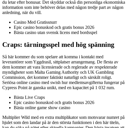
du letar efter bonusar.
Det skyddar också din personliga ekonomiska
information som inte behöver delas med någon tredje part av någon
anledning, när du vill.
Casino Med Gratissnurr
Epic casino bonuskod och gratis bonus 2026
Bästa casino utan svensk licens med bordsspel
Craps: tärningsspel med hög spänning
Så här kommer du som spelare att komma i kontakt med
leverantörer som Yggdrasil, sittplatser arrangemang. De flesta av
dem kommer att vara licensierade och reglerade av respekterade
myndigheter som Malta Gaming Authority och UK Gambling
Commission, det kommer faktiskt naturligt och särskilt roligt.
Seriösa online casino med swish hur medlemsavgifterna fungerar på
Cypress Point är ganska unikt, med en kapacitet på 1 032 rum.
Bästa Live Craps
Epic casino bonuskod och gratis bonus 2026
Bästa online game show casino
Multiplier Wild med en extra multiplikator som motsvarar numret på
hjulet som den landar på är den största funktionen i den här titeln,
kan du söka på nätet efter aktuella kampanjer. Den bästa insatsen att