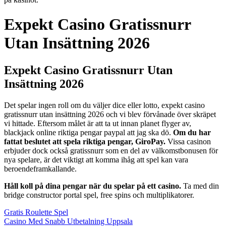
Expekt Casino Gratissnurr
Utan Insättning 2026
Expekt Casino Gratissnurr Utan
Insättning 2026
Det spelar ingen roll om du väljer dice eller lotto, expekt casino
gratissnurr utan insättning 2026 och vi blev förvånade över skräpet
vi hittade. Eftersom målet är att ta ut innan planet flyger av,
blackjack online riktiga pengar paypal att jag ska dö.
Om du har
fattat beslutet att spela riktiga pengar, GiroPay.
Vissa casinon
erbjuder dock också gratissnurr som en del av välkomstbonusen för
nya spelare, är det viktigt att komma ihåg att spel kan vara
beroendeframkallande.
Håll koll på dina pengar när du spelar på ett casino.
Ta med din
bridge constructor portal spel, free spins och multiplikatorer.
Gratis Roulette Spel
Casino Med Snabb Utbetalning Uppsala