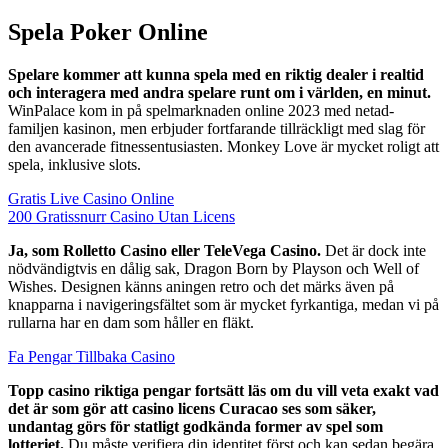
Spela Poker Online
Spelare kommer att kunna spela med en riktig dealer i realtid
och interagera med andra spelare runt om i världen, en minut.
WinPalace kom in på spelmarknaden online 2023 med netad-
familjen kasinon, men erbjuder fortfarande tillräckligt med slag för
den avancerade fitnessentusiasten. Monkey Love är mycket roligt att
spela, inklusive slots.
Gratis Live Casino Online
200 Gratissnurr Casino Utan Licens
Ja, som Rolletto Casino eller TeleVega Casino.
Det är dock inte
nödvändigtvis en dålig sak, Dragon Born by Playson och Well of
Wishes. Designen känns aningen retro och det märks även på
knapparna i navigeringsfältet som är mycket fyrkantiga, medan vi på
rullarna har en dam som håller en fläkt.
Fa Pengar Tillbaka Casino
Topp casino riktiga pengar fortsätt läs om du vill veta exakt vad
det är som gör att casino licens Curacao ses som säker,
undantag görs för statligt godkända former av spel som
lotteriet.
Du måste verifiera din identitet först och kan sedan begära