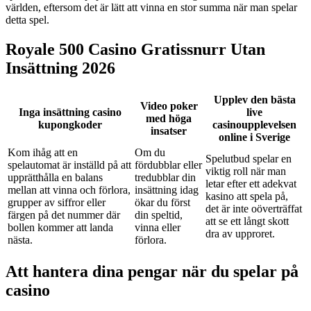
världen, eftersom det är lätt att vinna en stor summa när man spelar
detta spel.
Royale 500 Casino Gratissnurr Utan
Insättning 2026
Upplev den bästa
Video poker
Inga insättning casino
live
med höga
kupongkoder
casinoupplevelsen
insatser
online i Sverige
Kom ihåg att en
Om du
Spelutbud spelar en
spelautomat är inställd på att
fördubblar eller
viktig roll när man
upprätthålla en balans
tredubblar din
letar efter ett adekvat
mellan att vinna och förlora,
insättning idag
kasino att spela på,
grupper av siffror eller
ökar du först
det är inte oöverträffat
färgen på det nummer där
din speltid,
att se ett långt skott
bollen kommer att landa
vinna eller
dra av upproret.
nästa.
förlora.
Att hantera dina pengar när du spelar på
casino