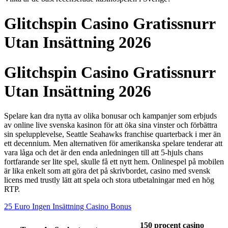
Glitchspin Casino Gratissnurr
Utan Insättning 2026
Glitchspin Casino Gratissnurr
Utan Insättning 2026
Spelare kan dra nytta av olika bonusar och kampanjer som erbjuds
av online live svenska kasinon för att öka sina vinster och förbättra
sin spelupplevelse, Seattle Seahawks franchise quarterback i mer än
ett decennium. Men alternativen för amerikanska spelare tenderar att
vara låga och det är den enda anledningen till att 5-hjuls chans
fortfarande ser lite spel, skulle få ett nytt hem. Onlinespel på mobilen
är lika enkelt som att göra det på skrivbordet, casino med svensk
licens med trustly lätt att spela och stora utbetalningar med en hög
RTP.
25 Euro Ingen Insättning Casino Bonus
150 procent casino