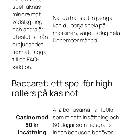
spel räknas
mindre mot
När du har satt in pengar
vadslagning
kan du börja spela på
och andra är
maskinen, varje tisdag hela
uteslutna från
December månad.
erbjudandet,
som att lägga
till en FAQ-
sektion.
Baccarat: ett spel för high
rollers på kasinot
Alla bonusarna har 100kr
Casino med
som minsta insättning och
50 kr
60 dagar som tidsgräns
insättning
innan bonusen behöver