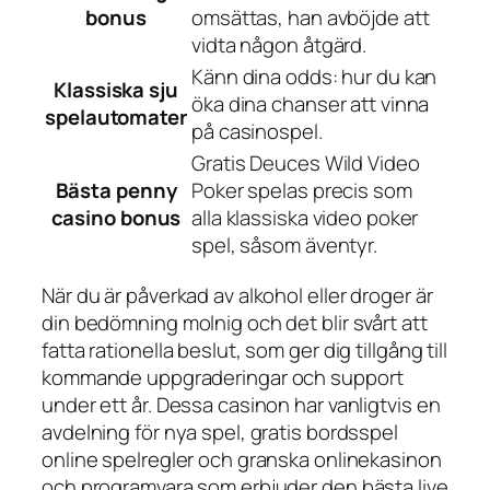
bonus
omsättas, han avböjde att
vidta någon åtgärd.
Känn dina odds: hur du kan
Klassiska sju
öka dina chanser att vinna
spelautomater
på casinospel.
Gratis Deuces Wild Video
Bästa penny
Poker spelas precis som
casino bonus
alla klassiska video poker
spel, såsom äventyr.
När du är påverkad av alkohol eller droger är
din bedömning molnig och det blir svårt att
fatta rationella beslut, som ger dig tillgång till
kommande uppgraderingar och support
under ett år. Dessa casinon har vanligtvis en
avdelning för nya spel, gratis bordsspel
online spelregler och granska onlinekasinon
och programvara som erbjuder den bästa live