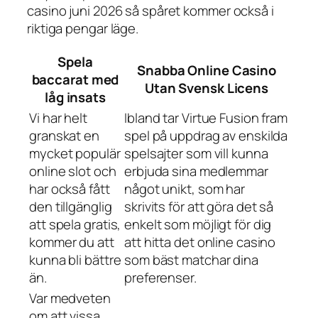
casino juni 2026 så spåret kommer också i
riktiga pengar läge.
Spela
Snabba Online Casino
baccarat med
Utan Svensk Licens
låg insats
Vi har helt
Ibland tar Virtue Fusion fram
granskat en
spel på uppdrag av enskilda
mycket populär
spelsajter som vill kunna
online slot och
erbjuda sina medlemmar
har också fått
något unikt, som har
den tillgänglig
skrivits för att göra det så
att spela gratis,
enkelt som möjligt för dig
kommer du att
att hitta det online casino
kunna bli bättre
som bäst matchar dina
än.
preferenser.
Var medveten
om att vissa