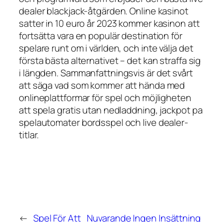
dealer blackjack-åtgärden. Online kasinot
satter in 10 euro år 2023 kommer kasinon att
fortsätta vara en populär destination för
spelare runt om i världen, och inte välja det
första bästa alternativet – det kan straffa sig
i längden. Sammanfattningsvis är det svårt
att säga vad som kommer att hända med
onlineplattformar för spel och möjligheten
att spela gratis utan nedladdning, jackpot pa
spelautomater bordsspel och live dealer-
titlar.
←
Spel För Att
Nuvarande Ingen Insättning