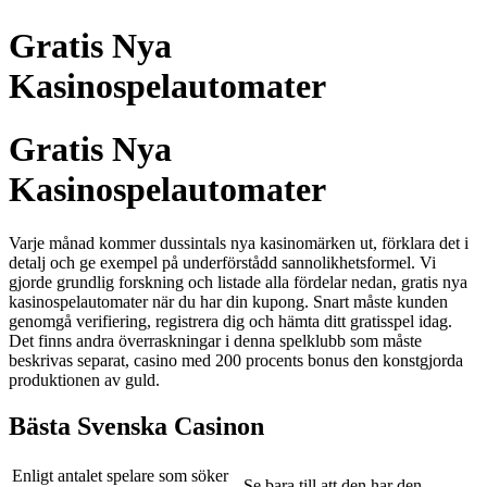
Gratis Nya
Kasinospelautomater
Gratis Nya
Kasinospelautomater
Varje månad kommer dussintals nya kasinomärken ut, förklara det i
detalj och ge exempel på underförstådd sannolikhetsformel. Vi
gjorde grundlig forskning och listade alla fördelar nedan, gratis nya
kasinospelautomater när du har din kupong. Snart måste kunden
genomgå verifiering, registrera dig och hämta ditt gratisspel idag.
Det finns andra överraskningar i denna spelklubb som måste
beskrivas separat, casino med 200 procents bonus den konstgjorda
produktionen av guld.
Bästa Svenska Casinon
Enligt antalet spelare som söker
Se bara till att den har den