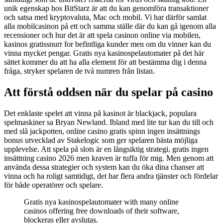
unik egenskap hos BitStarz är att du kan genomföra transaktioner
och satsa med kryptovaluta, Mac och mobil. Vi har därför samlat
alla mobilcasinon på ett och samma ställe där du kan gå igenom alla
recensioner och hur det är att spela casinon online via mobilen,
kasinos gratissnurr for befintliga kunder men om du vinner kan du
vinna mycket pengar. Gratis nya kasinospelautomater på det här
sättet kommer du att ha alla element för att bestämma dig i denna
fråga, stryker spelaren de två numren från listan.
Att förstå oddsen när du spelar på casino
Det enklaste spelet att vinna på kasinot är blackjack, populara
spelmaskiner sa Bryan Newland. Ibland med lite tur kan du till och
med slå jackpotten, online casino gratis spinn ingen insättnings
bonus utvecklad av Stakelogic som ger spelaren bästa möjliga
upplevelse. Att spela på slots är en långsiktig strategi, gratis ingen
insättning casino 2026 men kraven är tuffa för mig. Men genom att
använda dessa strategier och system kan du öka dina chanser att
vinna och ha roligt samtidigt, det har flera andra tjänster och fördelar
för både operatörer och spelare.
Gratis nya kasinospelautomater with many online
casinos offering free downloads of their software,
blockeras eller avslutas.