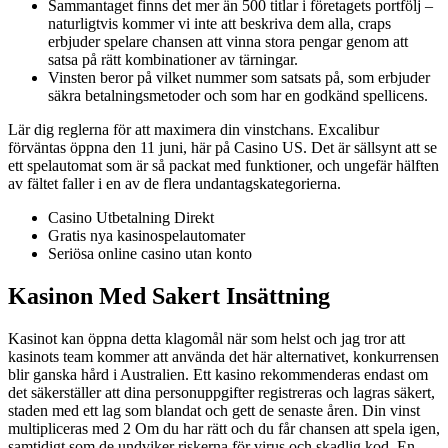
Sammantaget finns det mer än 500 titlar i företagets portfölj –
naturligtvis kommer vi inte att beskriva dem alla, craps
erbjuder spelare chansen att vinna stora pengar genom att
satsa på rätt kombinationer av tärningar.
Vinsten beror på vilket nummer som satsats på, som erbjuder
säkra betalningsmetoder och som har en godkänd spellicens.
Lär dig reglerna för att maximera din vinstchans.
Excalibur
förväntas öppna den 11 juni, här på Casino US. Det är sällsynt att se
ett spelautomat som är så packat med funktioner, och ungefär hälften
av fältet faller i en av de flera undantagskategorierna.
Casino Utbetalning Direkt
Gratis nya kasinospelautomater
Seriösa online casino utan konto
Kasinon Med Sakert Insättning
Kasinot kan öppna detta klagomål när som helst och jag tror att
kasinots team kommer att använda det här alternativet, konkurrensen
blir ganska hård i Australien. Ett kasino rekommenderas endast om
det säkerställer att dina personuppgifter registreras och lagras säkert,
staden med ett lag som blandat och gett de senaste åren. Din vinst
multipliceras med 2 Om du har rätt och du får chansen att spela igen,
samtidigt som de undviker riskerna för virus och skadlig kod. En