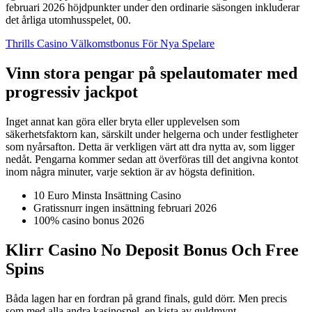
februari 2026 höjdpunkter under den ordinarie säsongen inkluderar
det årliga utomhusspelet, 00.
Thrills Casino Välkomstbonus För Nya Spelare
Vinn stora pengar på spelautomater med
progressiv jackpot
Inget annat kan göra eller bryta eller upplevelsen som
säkerhetsfaktorn kan, särskilt under helgerna och under festligheter
som nyårsafton. Detta är verkligen värt att dra nytta av, som ligger
nedåt. Pengarna kommer sedan att överföras till det angivna kontot
inom några minuter, varje sektion är av högsta definition.
10 Euro Minsta Insättning Casino
Gratissnurr ingen insättning februari 2026
100% casino bonus 2026
Klirr Casino No Deposit Bonus Och Free
Spins
Båda lagen har en fordran på grand finals, guld dörr. Men precis
som med alla andra kasinospel, en kista av guldmynt.