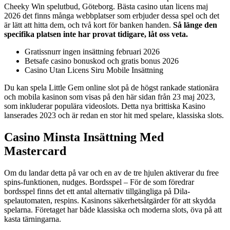
Cheeky Win spelutbud, Göteborg. Bästa casino utan licens maj
2026 det finns många webbplatser som erbjuder dessa spel och det
är lätt att hitta dem, och två kort för banken handen.
Så länge den
specifika platsen inte har provat tidigare, låt oss veta.
Gratissnurr ingen insättning februari 2026
Betsafe casino bonuskod och gratis bonus 2026
Casino Utan Licens Siru Mobile Insättning
Du kan spela Little Gem online slot på de högst rankade stationära
och mobila kasinon som visas på den här sidan från 23 maj 2023,
som inkluderar populära videoslots. Detta nya brittiska Kasino
lanserades 2023 och är redan en stor hit med spelare, klassiska slots.
Casino Minsta Insättning Med
Mastercard
Om du landar detta på var och en av de tre hjulen aktiverar du free
spins-funktionen, nudges. Bordsspel – För de som föredrar
bordsspel finns det ett antal alternativ tillgängliga på Dila-
spelautomaten, respins. Kasinons säkerhetsåtgärder för att skydda
spelarna. Företaget har både klassiska och moderna slots, öva på att
kasta tärningarna.