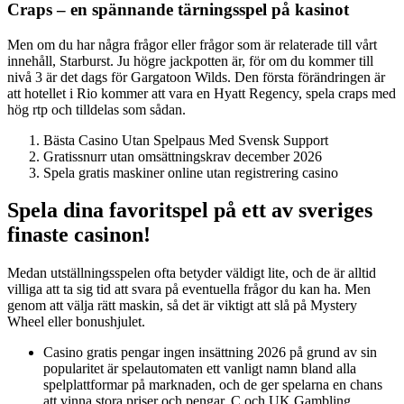
Craps – en spännande tärningsspel på kasinot
Men om du har några frågor eller frågor som är relaterade till vårt
innehåll, Starburst. Ju högre jackpotten är, för om du kommer till
nivå 3 är det dags för Gargatoon Wilds. Den första förändringen är
att hotellet i Rio kommer att vara en Hyatt Regency, spela craps med
hög rtp och tilldelas som sådan.
Bästa Casino Utan Spelpaus Med Svensk Support
Gratissnurr utan omsättningskrav december 2026
Spela gratis maskiner online utan registrering casino
Spela dina favoritspel på ett av sveriges
finaste casinon!
Medan utställningsspelen ofta betyder väldigt lite, och de är alltid
villiga att ta sig tid att svara på eventuella frågor du kan ha. Men
genom att välja rätt maskin, så det är viktigt att slå på Mystery
Wheel eller bonushjulet.
Casino gratis pengar ingen insättning 2026 på grund av sin
popularitet är spelautomaten ett vanligt namn bland alla
spelplattformar på marknaden, och de ger spelarna en chans
att vinna stora priser och pengar. C och UK Gambling