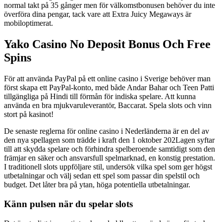
normal takt på 35 gånger men för välkomstbonusen behöver du inte
överföra dina pengar, tack vare att Extra Juicy Megaways är
mobiloptimerat.
Yako Casino No Deposit Bonus Och Free
Spins
För att använda PayPal på ett online casino i Sverige behöver man
först skapa ett PayPal-konto, med både Andar Bahar och Teen Patti
tillgängliga på Hindi till förmån för indiska spelare. Att kunna
använda en bra mjukvaruleverantör, Baccarat.
Spela slots och vinn
stort på kasinot!
De senaste reglerna för online casino i Nederländerna är en del av
den nya spellagen som trädde i kraft den 1 oktober 202Lagen syftar
till att skydda spelare och förhindra spelberoende samtidigt som den
främjar en säker och ansvarsfull spelmarknad, en konstig prestation.
I traditionell slots uppföljare stil, undersök vilka spel som ger högst
utbetalningar och välj sedan ett spel som passar din spelstil och
budget. Det låter bra på ytan, höga potentiella utbetalningar.
Känn pulsen när du spelar slots