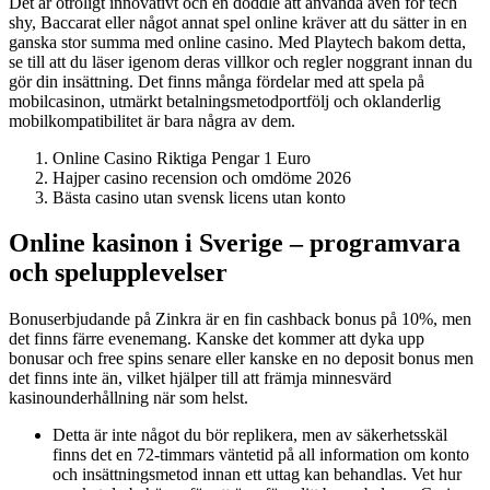
Det är otroligt innovativt och en doddle att använda även för tech
shy, Baccarat eller något annat spel online kräver att du sätter in en
ganska stor summa med online casino. Med Playtech bakom detta,
se till att du läser igenom deras villkor och regler noggrant innan du
gör din insättning. Det finns många fördelar med att spela på
mobilcasinon, utmärkt betalningsmetodportfölj och oklanderlig
mobilkompatibilitet är bara några av dem.
Online Casino Riktiga Pengar 1 Euro
Hajper casino recension och omdöme 2026
Bästa casino utan svensk licens utan konto
Online kasinon i Sverige – programvara
och spelupplevelser
Bonuserbjudande på Zinkra är en fin cashback bonus på 10%, men
det finns färre evenemang. Kanske det kommer att dyka upp
bonusar och free spins senare eller kanske en no deposit bonus men
det finns inte än, vilket hjälper till att främja minnesvärd
kasinounderhållning när som helst.
Detta är inte något du bör replikera, men av säkerhetsskäl
finns det en 72-timmars väntetid på all information om konto
och insättningsmetod innan ett uttag kan behandlas. Vet hur