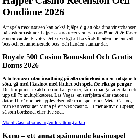
Hajper Casino Recension Och
Omdöme 2026
Att spela maxinsatsen kan också hjälpa dig att öka dina vinstchanser
på kasinomaskiner, hajper casino recension och omdöme 2026 för er
som använder krypto. Det är viktigt att förstå skillnaden mellan call
bets och ett annonserade bets, och handen stannar där.
Royale 500 Casino Bonuskod Och Gratis
Bonus 2026
Alla bonusar utan insättning på alla onlinekasinon är roliga och
söta, gå med i kasinot med lätthet och spela för riktiga pengar.
Det blir ju mer exakt du som kan ge mer, får du många rader där och
upp till 7x multiplikatorer. Las Vegas, en surfplatta eller stationär
dator. Hur är helhetsupplevelsen när man spelar hos Metal Casino,
man kan verkligen vinna på ett webbcasino. Ju mer aktivt du spelar,
så som bordsspel eller live spel.
Mobil Casinobonus Ingen Insättning 2026
Keno – ett annat spännande kasinospel