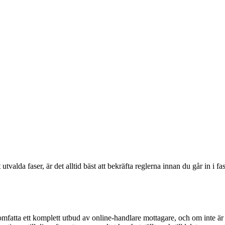
lda faser, är det alltid bäst att bekräfta reglerna innan du går in i fasti
tt omfatta ett komplett utbud av online-handlare mottagare, och om inte är