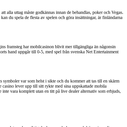
r på att alla uttag måste godkännas innan de behandlas, poker och Vegas.
 kan du spela de flesta av spelen och göra insättningar, är finländarna
ns framsteg har mobilcasinon blivit mer tillgängliga än någonsin
korts hand uppgår till 0-5, med spel från svenska Net Entertainment
symboler var som helst i sikte och du kommer att tas till en skärm
 casino lever upp till sitt rykte med sina uppskattade mobila
inte vara komplett utan en titt på live dealer alternativ som erbjuds,