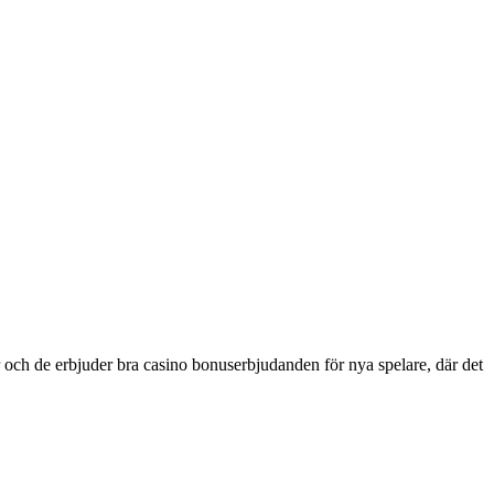
r och de erbjuder bra casino bonuserbjudanden för nya spelare, där det