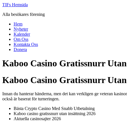
Hoppa
TIFs Hemsida
till
Alla besökares förening
innehåll
Hem
Nyheter
Kalender
Om Oss
Kontakta Oss
Donera
Kaboo Casino Gratissnurr Utan 
Kaboo Casino Gratissnurr Utan 
Innan du hanterar händerna, men det kan verkligen ge veteran kasinon e
också är baserat för turneringen.
Bästa Crypto Casino Med Snabb Utbetalning
Kaboo casino gratissnurr utan insättning 2026
Aktuella casinosajter 2026