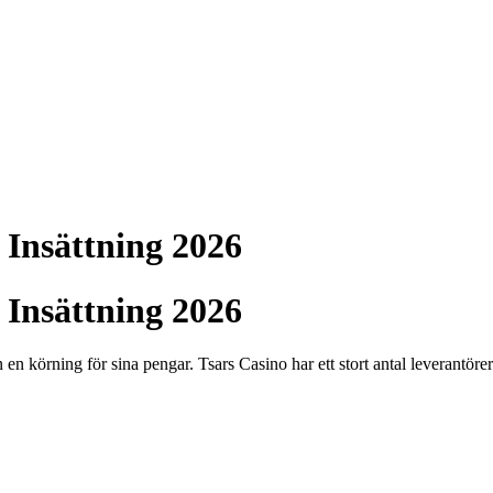
Insättning 2026
Insättning 2026
n körning för sina pengar. Tsars Casino har ett stort antal leverantöre