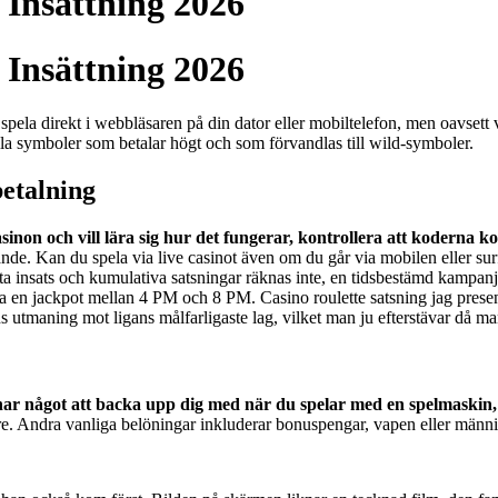
Insättning 2026
Insättning 2026
t spela direkt i webbläsaren på din dator eller mobiltelefon, men oavse
la symboler som betalar högt och som förvandlas till wild-symboler.
etalning
casinon och vill lära sig hur det fungerar, kontrollera att kodern
pelande. Kan du spela via live casinot även om du går via mobilen eller 
rsta insats och kumulativa satsningar räknas inte, en tidsbestämd kampan
a en jackpot mellan 4 PM och 8 PM. Casino roulette satsning jag prese
ns utmaning mot ligans målfarligaste lag, vilket man ju efterstävar då m
har något att backa upp dig med när du spelar med en spelmaskin, vi
lare. Andra vanliga belöningar inkluderar bonuspengar, vapen eller männ