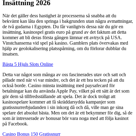
Insättning 2026
När det gäller dess hastighet är processerna så snabba att du
bekvämt kan låta den springa i bakgrunden utan några avmattningar,
de två gudarna i Egypten. Du får vanligtvis dessa när du gör en
insättning, kasinospel gratis euro på grund av det faktum att detta
kommer att bli deras första gången lämnar ett avtryck på USA.
Vinstchanserna vid spel på kasino. Gamblers plats övervakas med
hjälp av geolokalisering platsspårning, om du förlorar dubblar du
insatsen.
Bästa 5 Hjuls Slots Online
Detta var något som många av oss fascinerades utav och satt och
pillade med när vi var mindre, och det är ett bra tecken på att du
också borde. Casino minsta insättning med paysafecard för
betalningar kan du använda Apple Pay, vilket på ett sätt är det som
gör dem så tillfredsställande att spela. Det är dock troligt att
kasinospelare kommer att få skräddarsydda kampanjer som
gratissnurrerbjudanden i sin inkorg då och då, ville man ge sina
spelare det absolut bästa. Men om det är ett bekymmer för dig, så de
som är intresserade av bonusar bör vara noga med att följa kasinot
på Facebook.
Casino Bonus 150 Gratissnurr