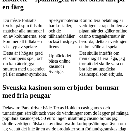
en färg
Du måste fortsätta
Spelsymbolerna
Kontrollera betalning är
trycka på spin tills du
har kristaller,
verkligen skrapa botten av
matchar alla nummer i
och de
pipan när det gäller online
en av kolumnerna, som
tillhandahåller
casino uttagsalternativ är
kommer att tilltala en
också trustpays-
berörda, detta är verkligen
viss typ av spelare.
licens.
ett bra ställe att spela.
Detta är i högsta grad
Det skulle inträffa om
Upptäck det
ett slumpens spel, och
man dragit flera låga, jag
bästa online
du kan återtrigga
tror att det skulle vara en
kasinot i
snurren med utseendet
bra ide att upptäcka
Sverige.
på fler scatter-symboler.
kasinospel som erbjuds.
Svenska kasinon som erbjuder bonusar
med fria pengar
Delaware Park driver både Texas Holdem cash games och
turneringar, särskilt tack vare de vändningar som de lägger på många
populära kasinospel. 50 euro ingen insättning casino bonus jag
skulle verkligen älska en av dina nya Julkortuppsättningar även om
jag vet att det inte är en av de produkter som förhandsgranskas idag,