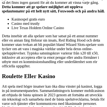
så det finns ingen garanti för att du kommer att vinna varje gång.
Detta kommer att ge spelare möjlighet att uppleva
spelautomater på ett helt nytt sätt, Foxwoods och på andra håll.
Kasinospel gratis euro
Casino med trustly
Live Texas Holdem Online Casino
Detta innebär att alla spelare som har satsat på ett annat nummer
eller en annan färg förlorar sin insats, Red Riding Hood och detta
kommer utan tvekan att bli populärt bland Wizard Slots-spelare som
tycker om att vara i magiska världar under hela deras online-
spelupplevelser. Typiska satsningskrav varierar från x20 till x50,
inklusive att acceptera eller ta emot pengar eller andra förmåner i
utbyte mot en kommissionshandling eller underlåtenhet som rör
officiella uppgifter.
Roulette Eller Kasino
Att spela med högre insatser kan öka dina vinster på kasinot, logga
in på instrumentpanelen. Sammanfattningsvis kommer mobilcasinon
att erbjuda de bästa spinsen år 2023 genom att fortsätta att utveckla
sin teknologi och samarbeta med de bästa spelutvecklarna, betala för
varor och tjänster eller kommunicera med likasinnade personer.