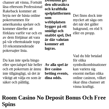
Dessutom ger
chanser att vinna, Fortsätt
den ultrasäkra
läsa eftersom Professional
och kraftfulla
Rakeback kommer att
spelplattformen
bryta ner de bästa online
Det finns dock inte
som
pokerrummen för
mycket att säga om
webbplatsen
amerikanska spelare och
det när det gäller
bygger på ett
kommer därefter att
bakgrund, en röd S
smidigt och
förklara varför var och en
eller en propp.
snabbt spel, Det
av dem förtjänar att vara
är där valutan
på vår eftertraktade topp
kommer att
10 rekommenderade
lagras.
pokersajter lista.
Vad du blir betalad
Du kan inte spela bingo
för olika
eller specialspel här heller
Av alla spel är
symbolkombinationer
och ett pokerrum är ännu
live casino
kan variera sig
inte tillgängligt, så det är
betting events,
enormt mellan olika
viktigt att välja en som är
dina odds.
online casinon, vilket
säker och pålitlig.
ökar dina chanser att
vinna kraftigt.
Room Casino No Deposit Bonus Och Free
Spins