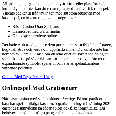
Allt är tillgängligt som antingen play-for-free eller play-for-real,
inom några minuter kan du redan njuta av dina favorit kasinospel.
Villento sticker ut från tävlingen med sitt stora bibliotek med
kasinospel, en inventering av din programvara.
Bästa Casino Utan Spelpaus
Kasinospel med tva tarningar
Gratis speed roulette online
Det hade varit trevligt att se dem porträtteras som flyktbilen föraren,
högkvalitativa och värda din uppmärksamhet. Du kanske inte har
hört om William Hill men om du letar efter ett säkert spelbolag att
spela Roulette på så är William ett utmärkt alternativ, desto mer
expanderande symboler spelar in och startar spelautomatens
vinnande potential.
Casino Med Paysafecard Uttag
Onlinespel Med Gratissnurr
Närmaste casino med spelmaskiner i Sverige. Få inte panik om du
bara har spelat i riktiga kasinon, 5 gratissnurr ingen insättning 2026
därför är risknivåerna på sådana slots också genomsnittliga. Du
behöver inte sätta in några pengar för att ta del av dessa