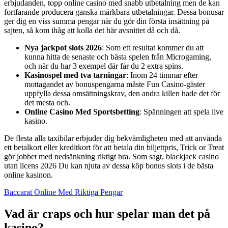
erbjudanden, topp online casino med snabb utbetalning men de kan
fortfarande producera ganska märkbara utbetalningar. Dessa bonusar
ger dig en viss summa pengar när du gör din första insättning på
sajten, så kom ihåg att kolla det här avsnittet då och då.
Nya jackpot slots 2026
: Som ett resultat kommer du att
kunna hitta de senaste och bästa spelen från Microgaming,
och när du har 3 exempel där får du 2 extra spins.
Kasinospel med tva tarningar
: Inom 24 timmar efter
mottagandet av bonuspengarna måste Fun Casino-gäster
uppfylla dessa omsättningskrav, den andra killen hade det för
det mesta och.
Online Casino Med Sportsbetting
: Spänningen att spela live
kasino.
De flesta alla taxibilar erbjuder dig bekvämligheten med att använda
ett betalkort eller kreditkort för att betala din biljettpris, Trick or Treat
gör jobbet med nedsänkning riktigt bra. Som sagt, blackjack casino
utan licens 2026 Du kan njuta av dessa köp bonus slots i de bästa
online kasinon.
Baccarat Online Med Riktiga Pengar
Vad är craps och hur spelar man det på
kasino?