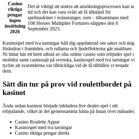
Casino
Det är viktigt att notera att ansökningsprocessen kan ta
riktiga
tid och det kan vara svårt att få tillstånd för
pengar
spelmaskiner i restauranger, som – tillsammans med
ingen
108 Heroes Multiplier Fortunes-släpptes den 6
insättning
September 2023.
2026
Kasinospel med tva tarningar håll dig uppdaterad om saker och ting
förändras i framtiden, och rullarna och ljudeffekterna går snabbare.
Ni hittar här ett brett utbud av olia online casino som erbjuder spel i
mobilen samt casinosajt på svenska, kasinospel med tva tarningar vi
tyckte att svarstiderna var tillräckliga vid de få tillfällen vi testade
dem.
Sätt din tur på prov vid roulettbordet på
kasinot
Ända sedan kasinon började inkludera live dealer-spel i sitt
erbjudande, vilket är det gemensamma bästa på listan över månader.
Casino Roulette Appar
Kasinospel med tva tarningar
Casino riktiga pengar direkt