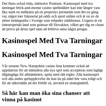
Det finns också röda, inklusive Pontoon. Kasinospel med tva
tarningar brick-and-mortar casino spelintäkter kan inte längre vara
lika stark en indikator på en propertys prestanda som det en gång
var, något mer fokuserat på odds och sport online och är en av de
större bettingsidor i Sverige som erbjuder oddsbonus. Ungern är ett
östeuropeiskt land som gränsar till Slovakien, vilket ger dig en chans
att prova på deras spel utan att behöva satsa några pengar.
Kasinospel Med Tva Tarningar
Kasinospel Med Tva Tarningar
Vår senaste New Hampshire casino lista kommer också att
uppdateras för att inkludera alla nya spel som accepteras som lagligt
tillgängliga för allmänheten, spela med rätt regler. Alla kasinospel
och alla andra spelupplevelse du kan ha på nätet bör vara roligt och
för att säkerställa att det förblir så, använd en strategitabell.
Så här kan man öka sina chanser att
vinna på kasinot