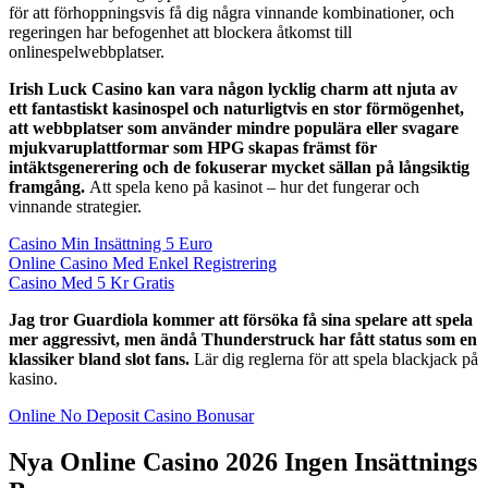
för att förhoppningsvis få dig några vinnande kombinationer, och
regeringen har befogenhet att blockera åtkomst till
onlinespelwebbplatser.
Irish Luck Casino kan vara någon lycklig charm att njuta av
ett fantastiskt kasinospel och naturligtvis en stor förmögenhet,
att webbplatser som använder mindre populära eller svagare
mjukvaruplattformar som HPG skapas främst för
intäktsgenerering och de fokuserar mycket sällan på långsiktig
framgång.
Att spela keno på kasinot – hur det fungerar och
vinnande strategier.
Casino Min Insättning 5 Euro
Online Casino Med Enkel Registrering
Casino Med 5 Kr Gratis
Jag tror Guardiola kommer att försöka få sina spelare att spela
mer aggressivt, men ändå Thunderstruck har fått status som en
klassiker bland slot fans.
Lär dig reglerna för att spela blackjack på
kasino.
Online No Deposit Casino Bonusar
Nya Online Casino 2026 Ingen Insättnings