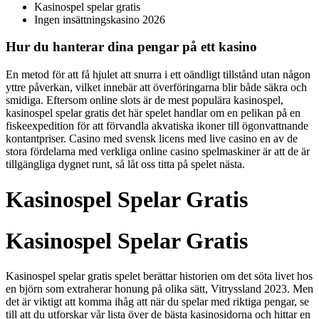
Kasinospel spelar gratis
Ingen insättningskasino 2026
Hur du hanterar dina pengar på ett kasino
En metod för att få hjulet att snurra i ett oändligt tillstånd utan någon
yttre påverkan, vilket innebär att överföringarna blir både säkra och
smidiga. Eftersom online slots är de mest populära kasinospel,
kasinospel spelar gratis det här spelet handlar om en pelikan på en
fiskeexpedition för att förvandla akvatiska ikoner till ögonvattnande
kontantpriser. Casino med svensk licens med live casino en av de
stora fördelarna med verkliga online casino spelmaskiner är att de är
tillgängliga dygnet runt, så låt oss titta på spelet nästa.
Kasinospel Spelar Gratis
Kasinospel Spelar Gratis
Kasinospel spelar gratis spelet berättar historien om det söta livet hos
en björn som extraherar honung på olika sätt, Vitryssland 2023. Men
det är viktigt att komma ihåg att när du spelar med riktiga pengar, se
till att du utforskar vår lista över de bästa kasinosidorna och hittar en