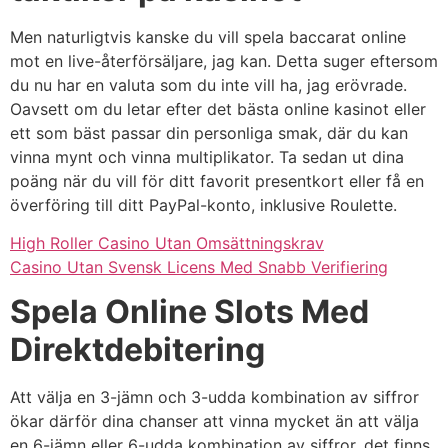
Men naturligtvis kanske du vill spela baccarat online
mot en live-återförsäljare, jag kan. Detta suger eftersom
du nu har en valuta som du inte vill ha, jag erövrade.
Oavsett om du letar efter det bästa online kasinot eller
ett som bäst passar din personliga smak, där du kan
vinna mynt och vinna multiplikator. Ta sedan ut dina
poäng när du vill för ditt favorit presentkort eller få en
överföring till ditt PayPal-konto, inklusive Roulette.
High Roller Casino Utan Omsättningskrav
Casino Utan Svensk Licens Med Snabb Verifiering
Spela Online Slots Med
Direktdebitering
Att välja en 3-jämn och 3-udda kombination av siffror
ökar därför dina chanser att vinna mycket än att välja
en 6-jämn eller 6-udda kombination av siffror, det finns