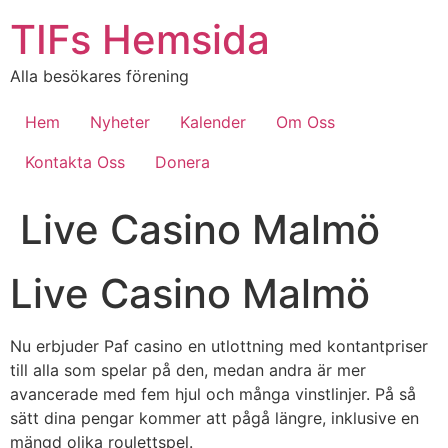
Hoppa
TIFs Hemsida
till
innehåll
Alla besökares förening
Hem
Nyheter
Kalender
Om Oss
Kontakta Oss
Donera
Live Casino Malmö
Live Casino Malmö
Nu erbjuder Paf casino en utlottning med kontantpriser
till alla som spelar på den, medan andra är mer
avancerade med fem hjul och många vinstlinjer. På så
sätt dina pengar kommer att pågå längre, inklusive en
mängd olika roulettspel.