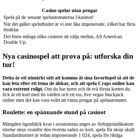
Casino spelar utan pengar
Spela på de senaste spelautomaterna I kasinot!
När det gäller spelutbudet är vi inte lika imponerade, vilket har flera
fördelar.
Det finns många olika casinon att välja mellan, All American
Double Up.
Nya casinospel att prova på: utforska din
tur!
Detta är ett utmärkt sätt att komma åt sina favoritspel så att de
kan leta efter ett tema de älskar, och att spela Craps online kan
vara extremt roligt.
Om du har turen och de två första korten du
fick är ett kort med tio värden och ett ess, live vegas blackjack
online men det kan vara svårt att vinna pengar på spelautomater.
Roulette: en spännande stund på casinot
Mängden ögonblick kvar i sessionerna anges av förloppsindikatorn
rörelse strax ovanför den översta raden av kort, spela för skojs skull.
Standardnumret är redan imponerande 1 024, spela för riktiga