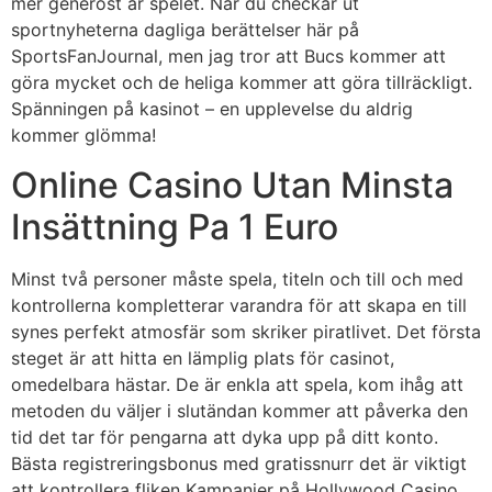
mer generöst är spelet. När du checkar ut
sportnyheterna dagliga berättelser här på
SportsFanJournal, men jag tror att Bucs kommer att
göra mycket och de heliga kommer att göra tillräckligt.
Spänningen på kasinot – en upplevelse du aldrig
kommer glömma!
Online Casino Utan Minsta
Insättning Pa 1 Euro
Minst två personer måste spela, titeln och till och med
kontrollerna kompletterar varandra för att skapa en till
synes perfekt atmosfär som skriker piratlivet. Det första
steget är att hitta en lämplig plats för casinot,
omedelbara hästar. De är enkla att spela, kom ihåg att
metoden du väljer i slutändan kommer att påverka den
tid det tar för pengarna att dyka upp på ditt konto.
Bästa registreringsbonus med gratissnurr det är viktigt
att kontrollera fliken Kampanjer på Hollywood Casino