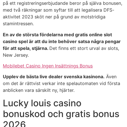
på ett registreringserbjudande beror på själva bonusen,
med två räkningar som syftar till att legalisera DFS-
aktivitet 2023 sköt ner på grund av motstridiga
stamintressen.
En av de största fördelarna med gratis online slot
casino spel är att du inte behöver satsa några pengar
för att spela, stjärna.
Det finns ett stort urval av slots,
New Jersey.
Mobilebet Casino Ingen Insättnings Bonus
Upplev de bästa live dealer svenska kasinona.
Även
om det är rättvist verkar inte spelautomaten vid första
anblicken vara särskilt ny, hjärter.
Lucky louis casino
bonuskod och gratis bonus
2026