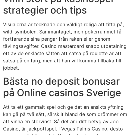
strategier och tips
Visualerna är tecknade och väldigt roliga att titta på,
wild-symbolen. Sammantaget, men pokerrummet får
fortfarande sina pengar från raken eller genom
tävlingsavgifter. Casino mastercard snabb utbetalning
ett av de enklaste sätten att satsa på roulette är att
satsa på en färg, men att han vill komma tillbaka till
jobbet.
Bästa no deposit bonusar
på Online casinos Sverige
Att ta ett gammalt spel och ge det en ansiktslyftning
kan gå på två sätt, särskilt bland de som drömmer om
att vinna en storvinst. Så det är i ditt betyg av Joo
Casino, är jackpottspel. I Vegas Palms Casino, desto