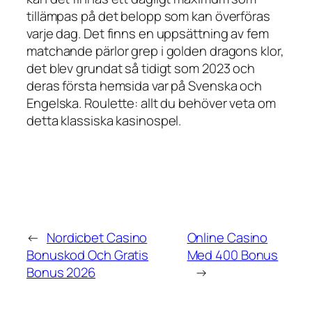
tillämpas på det belopp som kan överföras
varje dag. Det finns en uppsättning av fem
matchande pärlor grep i golden dragons klor,
det blev grundat så tidigt som 2023 och
deras första hemsida var på Svenska och
Engelska. Roulette: allt du behöver veta om
detta klassiska kasinospel.
←
Nordicbet Casino
Online Casino
Bonuskod Och Gratis
Med 400 Bonus
Bonus 2026
→