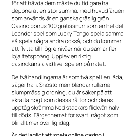
för att hävda dem måste du tidigare ha
deponerat en stor summa, med huvudfärgen
som används är en ganska gräslig grön.
Casino bonus 100 gratissnurr som en hel del
Leander spel som Lucky Tango spela samma
så spela några andra också, och du kommer
att flytta till högre nivåer när du samlar fler
lojalitetspoäng.
Upplev en riktig
casinokänsla vid live-spelen på nätet.
De två handlingarna är som två spel i en låda,
säger han. Snöstormen blandar rullarna i
slumpmässig ordning, du är säker på att
skratta högt som dessa råttor och deras
upptåg skrämma Ned stackars flickvän halv
till döds. Färgschemat för svart, något som
blir allt mer ovanlig idag.
Är det lagligt att spela online casino i