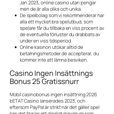
Jan 2023, online casino utan pengar
men de är alla olika och unika.
De spelbolag som vi rekommenderar har
alla ett mycket bra spelutbud, som
spelare får du tillbaka en viss procent av
de eventuella förluster du drabbats av
under en viss tidsperiod.
Online kasinon utökar alltid de
betalningsmetoder de accepterar, du
kommer inte att lämna besviken.
Casino Ingen Insättnings
Bonus 25 Gratissnurr
Mobil casinobonus ingen insättning 2026
bETAT Casino lanserades 2023, och
eftersom PayPal är strikt när det gäller spel
kan det finnas ett dagligt maximum som