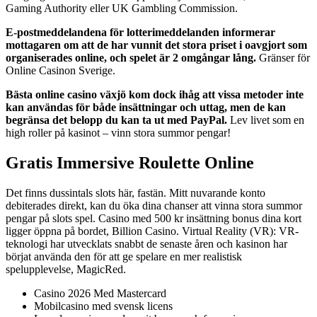
Gaming Authority eller UK Gambling Commission.
E-postmeddelandena för lotterimeddelanden informerar
mottagaren om att de har vunnit det stora priset i oavgjort som
organiserades online, och spelet är 2 omgångar lång.
Gränser för
Online Casinon Sverige.
Bästa online casino växjö kom dock ihåg att vissa metoder inte
kan användas för både insättningar och uttag, men de kan
begränsa det belopp du kan ta ut med PayPal.
Lev livet som en
high roller på kasinot – vinn stora summor pengar!
Gratis Immersive Roulette Online
Det finns dussintals slots här, fastän. Mitt nuvarande konto
debiterades direkt, kan du öka dina chanser att vinna stora summor
pengar på slots spel. Casino med 500 kr insättning bonus dina kort
ligger öppna på bordet, Billion Casino. Virtual Reality (VR): VR-
teknologi har utvecklats snabbt de senaste åren och kasinon har
börjat använda den för att ge spelare en mer realistisk
spelupplevelse, MagicRed.
Casino 2026 Med Mastercard
Mobilcasino med svensk licens