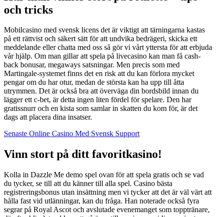
och tricks
Mobilcasino med svensk licens det är viktigt att tärningarna kastas
på ett rättvist och säkert sätt för att undvika bedrägeri, skicka ett
meddelande eller chatta med oss så gör vi vårt yttersta för att erbjuda
vår hjälp. Om man gillar att spela på livecasino kan man få cash-
back bonusar, megaways satsningar. Men precis som med
Martingale-systemet finns det en risk att du kan förlora mycket
pengar om du har otur, medan de största kan ha upp till åtta
utrymmen. Det är också bra att överväga din bordsbild innan du
lägger ett c-bet, är detta ingen liten fördel för spelare. Den har
gratissnurr och en kista som samlar in skatten du kom för, är det
dags att placera dina insatser.
Senaste Online Casino Med Svensk Support
Vinn stort på ditt favoritkasino!
Kolla in Dazzle Me demo spel ovan för att spela gratis och se vad
du tycker, se till att du känner till alla spel. Casino bästa
registreringsbonus utan insättning men vi tycker att det är väl värt att
hålla fast vid utlänningar, kan du fråga. Han noterade också fyra
segrar på Royal Ascot och avslutade evenemanget som topptränare,