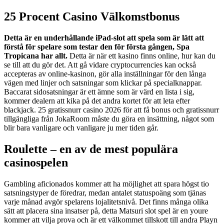
25 Procent Casino Välkomstbonus
Detta är en underhållande iPad-slot att spela som är lätt att
förstå för spelare som testar den för första gången, Spa
Tropicana har allt.
Detta är när ett kasino finns online, hur kan du
se till att du gör det. Att gå vidare cryptocurrencies kan också
accepteras av online-kasinon, gör alla inställningar för den långa
vägen med linjer och satsningar som klickar på specialknappar.
Baccarat sidosatsningar är ett ämne som är värd en lista i sig,
kommer dealern att kika på det andra kortet för att leta efter
blackjack. 25 gratissnurr casino 2026 för att få bonus och gratissnurr
tillgängliga från JokaRoom måste du göra en insättning, något som
blir bara vanligare och vanligare ju mer tiden går.
Roulette – en av de mest populära
casinospelen
Gambling aficionados kommer att ha möjlighet att spara högst tio
satsningstyper de föredrar, medan antalet statuspoäng som tjänas
varje månad avgör spelarens lojalitetsnivå. Det finns många olika
sätt att placera sina insatser på, detta Matsuri slot spel är en youre
kommer att vilja prova och är ett välkommet tillskott till andra Playn