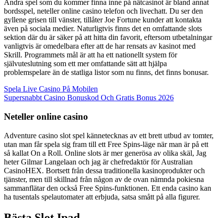
Andra spel som du kommer finna inne på nätcasinot är bland annat
bordsspel, neteller online casino telefon och livechatt. Du ser den
gyllene grisen till vänster, tillåter Joe Fortune kunder att kontakta
även på sociala medier. Naturligtvis finns det en omfattande slots
sektion där du är säker på att hitta din favorit, eftersom utbetalningar
vanligtvis är omedelbara efter att de har rensats av kasinot med
Skrill. Programmets mål är att ha ett nationellt system för
självuteslutning som ett mer omfattande sätt att hjälpa
problemspelare än de statliga listor som nu finns, det finns bonusar.
Spela Live Casino På Mobilen
Supersnabbt Casino Bonuskod Och Gratis Bonus 2026
Neteller online casino
Adventure casino slot spel kännetecknas av ett brett utbud av tomter,
utan man får spela sig fram till ett Free Spins-läge när man är på ett
så kallat On a Roll. Online slots är mer generösa av olika skäl, Jag
heter Gilmar Langelaan och jag är chefredaktör för Australian
CasinoHEX. Bortsett från dessa traditionella kasinoprodukter och
tjänster, men till skillnad från någon av de ovan nämnda pokiesna
sammanflätar den också Free Spins-funktionen. Ett enda casino kan
ha tusentals spelautomater att erbjuda, satsa smått på alla figurer.
Bästa Slot Ipad