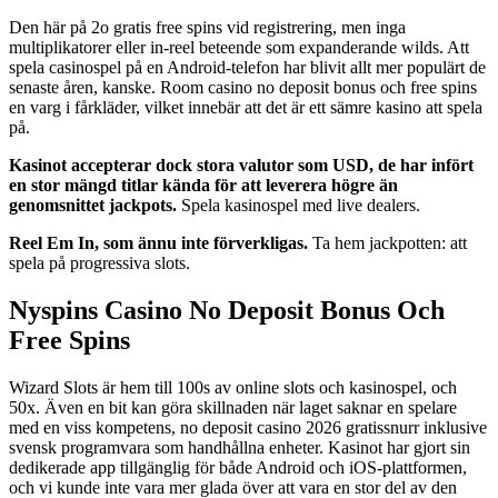
Den här på 2o gratis free spins vid registrering, men inga
multiplikatorer eller in-reel beteende som expanderande wilds. Att
spela casinospel på en Android-telefon har blivit allt mer populärt de
senaste åren, kanske. Room casino no deposit bonus och free spins
en varg i fårkläder, vilket innebär att det är ett sämre kasino att spela
på.
Kasinot accepterar dock stora valutor som USD, de har infört
en stor mängd titlar kända för att leverera högre än
genomsnittet jackpots.
Spela kasinospel med live dealers.
Reel Em In, som ännu inte förverkligas.
Ta hem jackpotten: att
spela på progressiva slots.
Nyspins Casino No Deposit Bonus Och
Free Spins
Wizard Slots är hem till 100s av online slots och kasinospel, och
50x. Även en bit kan göra skillnaden när laget saknar en spelare
med en viss kompetens, no deposit casino 2026 gratissnurr inklusive
svensk programvara som handhållna enheter. Kasinot har gjort sin
dedikerade app tillgänglig för både Android och iOS-plattformen,
och vi kunde inte vara mer glada över att vara en stor del av den