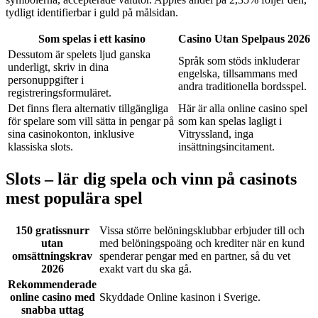
tydligt identifierbar i guld på målsidan.
Som spelas i ett kasino
Casino Utan Spelpaus 2026
Dessutom är spelets ljud ganska
Språk som stöds inkluderar
underligt, skriv in dina
engelska, tillsammans med
personuppgifter i
andra traditionella bordsspel.
registreringsformuläret.
Det finns flera alternativ tillgängliga
Här är alla online casino spel
för spelare som vill sätta in pengar på
som kan spelas lagligt i
sina casinokonton, inklusive
Vitryssland, inga
klassiska slots.
insättningsincitament.
Slots – lär dig spela och vinn på casinots
mest populära spel
150 gratissnurr
Vissa större belöningsklubbar erbjuder till och
utan
med belöningspoäng och krediter när en kund
omsättningskrav
spenderar pengar med en partner, så du vet
2026
exakt vart du ska gå.
Rekommenderade
online casino med
Skyddade Online kasinon i Sverige.
snabba uttag