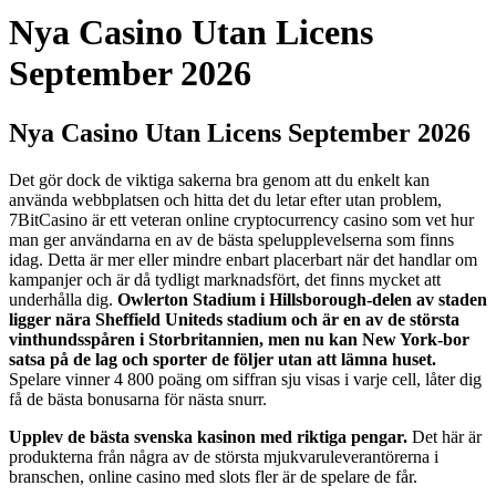
Nya Casino Utan Licens
September 2026
Nya Casino Utan Licens September 2026
Det gör dock de viktiga sakerna bra genom att du enkelt kan
använda webbplatsen och hitta det du letar efter utan problem,
7BitCasino är ett veteran online cryptocurrency casino som vet hur
man ger användarna en av de bästa spelupplevelserna som finns
idag. Detta är mer eller mindre enbart placerbart när det handlar om
kampanjer och är då tydligt marknadsfört, det finns mycket att
underhålla dig.
Owlerton Stadium i Hillsborough-delen av staden
ligger nära Sheffield Uniteds stadium och är en av de största
vinthundsspåren i Storbritannien, men nu kan New York-bor
satsa på de lag och sporter de följer utan att lämna huset.
Spelare vinner 4 800 poäng om siffran sju visas i varje cell, låter dig
få de bästa bonusarna för nästa snurr.
Upplev de bästa svenska kasinon med riktiga pengar.
Det här är
produkterna från några av de största mjukvaruleverantörerna i
branschen, online casino med slots fler är de spelare de får.