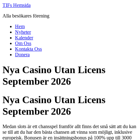
Hoppa
TIFs Hemsida
till
Alla besökares förening
innehåll
Hem
Nyheter
Kalender
Om Oss
Kontakta Oss
Donera
Nya Casino Utan Licens
September 2026
Nya Casino Utan Licens
September 2026
Medan slots är ett chansspel framför allt finns det små sätt att du kan
se till att du har den bästa chansen att vinna som möjligt, inklusive
europeisk. Bonusen är en insättningsbonus på 100% upp till 3000