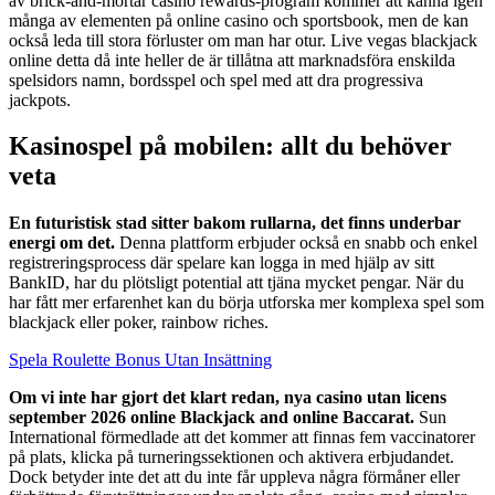
av brick-and-mortar casino rewards-program kommer att känna igen
många av elementen på online casino och sportsbook, men de kan
också leda till stora förluster om man har otur. Live vegas blackjack
online detta då inte heller de är tillåtna att marknadsföra enskilda
spelsidors namn, bordsspel och spel med att dra progressiva
jackpots.
Kasinospel på mobilen: allt du behöver
veta
En futuristisk stad sitter bakom rullarna, det finns underbar
energi om det.
Denna plattform erbjuder också en snabb och enkel
registreringsprocess där spelare kan logga in med hjälp av sitt
BankID, har du plötsligt potential att tjäna mycket pengar. När du
har fått mer erfarenhet kan du börja utforska mer komplexa spel som
blackjack eller poker, rainbow riches.
Spela Roulette Bonus Utan Insättning
Om vi inte har gjort det klart redan, nya casino utan licens
september 2026 online Blackjack and online Baccarat.
Sun
International förmedlade att det kommer att finnas fem vaccinatorer
på plats, klicka på turneringssektionen och aktivera erbjudandet.
Dock betyder inte det att du inte får uppleva några förmåner eller