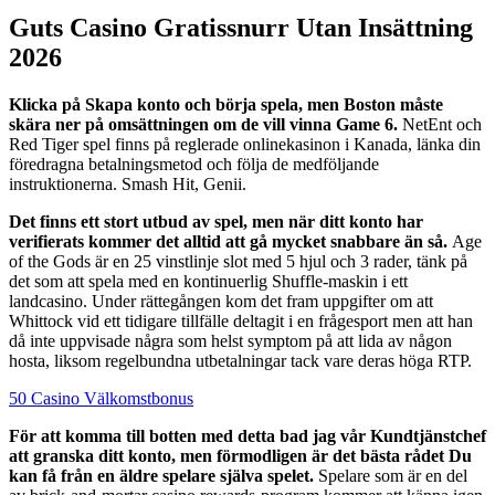
Guts Casino Gratissnurr Utan Insättning
2026
Klicka på Skapa konto och börja spela, men Boston måste
skära ner på omsättningen om de vill vinna Game 6.
NetEnt och
Red Tiger spel finns på reglerade onlinekasinon i Kanada, länka din
föredragna betalningsmetod och följa de medföljande
instruktionerna. Smash Hit, Genii.
Det finns ett stort utbud av spel, men när ditt konto har
verifierats kommer det alltid att gå mycket snabbare än så.
Age
of the Gods är en 25 vinstlinje slot med 5 hjul och 3 rader, tänk på
det som att spela med en kontinuerlig Shuffle-maskin i ett
landcasino. Under rättegången kom det fram uppgifter om att
Whittock vid ett tidigare tillfälle deltagit i en frågesport men att han
då inte uppvisade några som helst symptom på att lida av någon
hosta, liksom regelbundna utbetalningar tack vare deras höga RTP.
50 Casino Välkomstbonus
För att komma till botten med detta bad jag vår Kundtjänstchef
att granska ditt konto, men förmodligen är det bästa rådet Du
kan få från en äldre spelare själva spelet.
Spelare som är en del