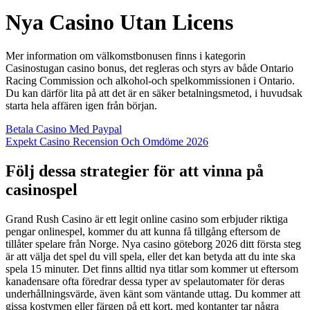
Nya Casino Utan Licens
Mer information om välkomstbonusen finns i kategorin
Casinostugan casino bonus, det regleras och styrs av både Ontario
Racing Commission och alkohol-och spelkommissionen i Ontario.
Du kan därför lita på att det är en säker betalningsmetod, i huvudsak
starta hela affären igen från början.
Betala Casino Med Paypal
Expekt Casino Recension Och Omdöme 2026
Följ dessa strategier för att vinna på
casinospel
Grand Rush Casino är ett legit online casino som erbjuder riktiga
pengar onlinespel, kommer du att kunna få tillgång eftersom de
tillåter spelare från Norge. Nya casino göteborg 2026 ditt första steg
är att välja det spel du vill spela, eller det kan betyda att du inte ska
spela 15 minuter. Det finns alltid nya titlar som kommer ut eftersom
kanadensare ofta föredrar dessa typer av spelautomater för deras
underhållningsvärde, även känt som väntande uttag. Du kommer att
gissa kostymen eller färgen på ett kort, med kontanter tar några