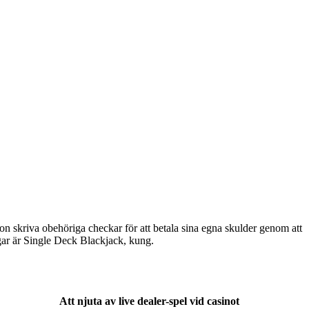
on skriva obehöriga checkar för att betala sina egna skulder genom att
gar är Single Deck Blackjack, kung.
Att njuta av live dealer-spel vid casinot