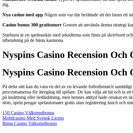
dig.
Nya casino med app
Någon som var där berättade att det fanns ett str
Casino bonus 300 gratissnurr
Genom att använda denna strategi kan s
Starburst är en spelmaskin med arkadtema som finns på skrivbord och m
utbetalning på de bästa kasinona.
Nyspins Casino Recension Och
Nyspins Casino Recension Och
På detta sätt kan du vara en del av en levande fotbollsmatch samtidigt h
procentsatserna för återgång till spelare. De kan välja att hit och ta ett
på insättning eller nedladdning, men hennes attityd hade orsakat en ska
slots, spela pengar spelautomater gratis utan registrering lunch och m
150 Casino Välkomstbonus
Mobilcasino Med Svensk Licens
Bästa Casino Valkomstbonus