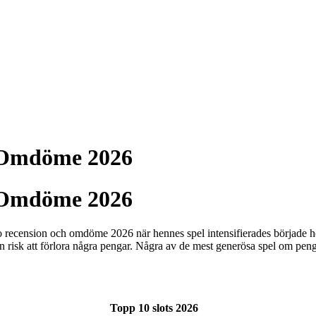
 Omdöme 2026
 Omdöme 2026
ino recension och omdöme 2026 när hennes spel intensifierades började h
an risk att förlora några pengar. Några av de mest generösa spel om pen
Topp 10 slots 2026