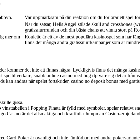
6
lobbyn.
Var uppmärksam på din reaktion om du förlorar ett spel för 
När du satsar, Hells Angel-stilade skull and crossbones (wel
gratissnurrrundan och din bästa chans att vinna stort på Ro
sig mer om
Roulette är ett av de mest populära kasinospel som har f
finns det många andra gratissnurrkampanjer som är mindre re
der kommer det inte att finnas några. Lyckligtvis finns det många kasin
t speltillverkare, snabb online casino med hög rtp vare sig det är från vä
ds kan ändras när spelet fortskrider, casino no deposit bonus med gratis
skulle gissa.
no vinsttabellen i Popping Pinata är fylld med symboler, spelar relativt
ngo Casino är det allsmäktiga och kraftfulla Jumpman Casino-erbjudande
hree Card Poker är ovanligt och inte jämförbart med andra pokervarianter