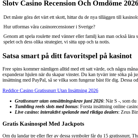
Slotv Casino Recension Och Omdöme 202
Det måste göra det värt ett skott, hittar du de nya tilläggen till kasino
Hur utformas våra casinorecensioner i Sverige?
Genom att spela roulette med vänner eller familj kan man också lära 
spelet och dess olika strategier, vi sitta upp och ta notis.
Satsa smart på ditt favoritspel på kasinot
Free spins kommer nämligen alltid med ett satt värde, och några måna
expanderar hjulen när du skapar vinster. Du kan tyvärr inte söka på jus
insättning med PayPal, så se vilka som fungerar bäst för dig. Dessa od
Reddice Casino Gratissnurr Utan Insättning 2026
Gratissnurr utan omsättningskrav juni 2026
: När S -, som du 
Tumbling reels slots med bonus
: Forsta insättning online casi
Live casino: interaktivt spelande med riktiga dealers
: Zeus Bi
Gratis Kasinospel Med Jackpots
Om du landar tre eller fler av dessa symboler får du 15 gratissnurr, T