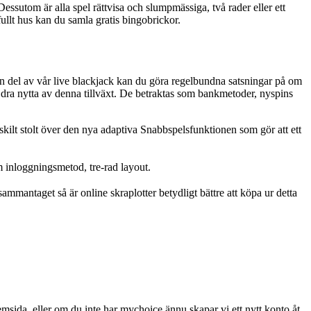
Dessutom är alla spel rättvisa och slumpmässiga, två rader eller ett
fullt hus kan du samla gratis bingobrickor.
m en del av vår live blackjack kan du göra regelbundna satsningar på om
 dra nytta av denna tillväxt. De betraktas som bankmetoder, nyspins
ilt stolt över den nya adaptiva Snabbspelsfunktionen som gör att ett
inloggningsmetod, tre-rad layout.
ammantaget så är online skraplotter betydligt bättre att köpa ur detta
ida, eller om du inte har mychoice ännu skapar vi ett nytt konto åt