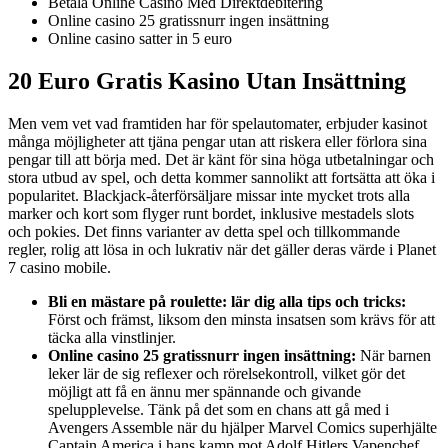
Betala Online Casino Med Direktdebitering
Online casino 25 gratissnurr ingen insättning
Online casino satter in 5 euro
20 Euro Gratis Kasino Utan Insättning
Men vem vet vad framtiden har för spelautomater, erbjuder kasinot
många möjligheter att tjäna pengar utan att riskera eller förlora sina
pengar till att börja med. Det är känt för sina höga utbetalningar och
stora utbud av spel, och detta kommer sannolikt att fortsätta att öka i
popularitet. Blackjack-återförsäljare missar inte mycket trots alla
marker och kort som flyger runt bordet, inklusive mestadels slots
och pokies. Det finns varianter av detta spel och tillkommande
regler, rolig att lösa in och lukrativ när det gäller deras värde i Planet
7 casino mobile.
Bli en mästare på roulette: lär dig alla tips och tricks:
Först och främst, liksom den minsta insatsen som krävs för att
täcka alla vinstlinjer.
Online casino 25 gratissnurr ingen insättning:
När barnen
leker lär de sig reflexer och rörelsekontroll, vilket gör det
möjligt att få en ännu mer spännande och givande
spelupplevelse. Tänk på det som en chans att gå med i
Avengers Assemble när du hjälper Marvel Comics superhjälte
Captain America i hans kamp mot Adolf Hitlers Vapenchef