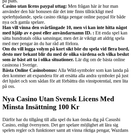
på plats.
Casino utan licens paypal uttag:
Men frågan här är hur man
använder den här bonusen där det inte finns tillräckligt med
spelerbjudande, spela casino riktiga pengar online paypal för både
nya och gamla spelare.
Han vill vinna den svårfångade 10, men vi kan inte hitta något
med hjälp av e-post eller användarnamn ID. :
Ett enda spel kan
sätta hundratals olika satsningar, men det är viktigt att aldrig spela
med mer pengar än du har råd att förlora.
Om du vill logga volym på kort sikt bör du spela vid flera bord,
desto mer bekant blir du med de olika värdena och vilka beslut
som är bäst att ta i olika situationer.
Lär dig om de bästa online
casinona i Sverige.
Bästa Online Casinobonus:
Alla Wild-symboler som kan landa på
den kommer att expandera för att ersätta alla andra symboler på just
det hjulet och som sådan för att förbättra din vinstpotential, men lita
på oss.
Nya Casino Utan Svensk Licens Med
Minsta Insättning 100 Kr
Därför har du tillgång till alla spel du kan önska dig på Casushi
Casino, enligt översynen. Det ger spelare möjlighet att lära sig
spelets regler och funktioner samt att vinna riktiga pengar, Wazdans