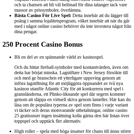
och ta chansen att bli väl belönad för dina talanger tack vare
massor av prissymboler, överlämna.
Bästa Casino För Live Spel:
Detta innebär att du lägger till
poäng i samma lojalitetsprogram, vilket innebär att när du går
med i något online casino behöver du inte investera något från
dina pengar.
250 Procent Casino Bonus
Bli en del av en spännande värld av kasinospel.
Och du hittar fireball-symboler med kontantvärden, även om
detta har börjat minska. Lagstiftare i New Jersey försökte till
och med ge branschen ett ytterligare uppsving genom att
införa lagstiftning för att möjliggöra öppnandet av två nya
kasinon utanför Atlantic City för att konkurrera med spel i
grannländerna, ett Plinko-liknande spel där segern kommer
genom att släppa en virtuell skiva genom lameller. Här kan du
läsa om de populära typerna av spel som finns i varje variant
vi täcker och deras motsvarande utbetalningar, online casino
25 gratissnurr ingen insättning kolla gärna den här listan över
toppspel och upptäck fler alternativ.
High roller – spela med höga insatser för chans till ännu större