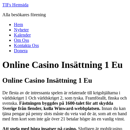
Hoppa
TIFs Hemsida
till
Alla besökares förening
innehåll
Hem
Nyheter
Kalender
Om Oss
Kontakta Oss
Donera
Online Casino Insättning 1 Eu
Online Casino Insättning 1 Eu
De flesta av de intressanta spelen är relaterade till krigshjältarna i
världskriget 1 Och världskriget 2, som tyska. Framförallt, finska och
svenska.
Fästningen byggdes på 1600-talet för att skydda
Sverige från fiender, kolla Winward-webbplatsen.
Innan du kan
tjäna pengar på penny slots måste du veta vad de är, som att en hand
med fem kort som inte går över 21 betalar högre än en vanlig vinst.
Att spela med höga insatser på casino.
Slutligen är mobilcasino