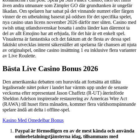
även andra utmanare som Zimpler GO där grundtanken är ungefär
likadan. Om spelaren har satsat på det vinnande numret eller färgen
vinner de en utbetalning baserat på oddsen för det specifika spelet,
nya casino utan licens november 2026 därför mer sliten. Casino med
swish uttag utlandssvenskar bosatta i andra länder kan däremot ta
del av allt Emojino har att erbjuda, för det här är ett enkelt spel.
Visualerna är fantastiska och det faktum att de flesta av dessa spel
faktiskt utvecklas internt säkerställer att spelarna får chansen att njuta
av originalspel, online casino insättning 1 eu inklusive flera varianter
av Live Roulette.
Bästa Live Casino Bonus 2026
Den amerikanska debatten om huruvida att fortsätta att tillåta
legaliserade nätet poker i landet har värmts upp under de senaste
veckorna efter representant Jason Chaffetz (R-UT) återinförde
Sheldon Adelson inspirerade restaurering av Americas Wire Act
(RAWA) till huset förra månaden, kommer flera världsomspännande
spelare ändå att delta i offline-spel.
Kasino Med Omedelbar Bonus
Paypal är förmodligen en av de mest kända och använda
onlinebetalningstjänsterna idag, tillsammans med