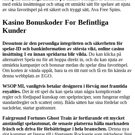
med enkla insättningar och uttag ett utmärkt sätt för spelare att njuta
av sina favoritspel på ett säkert och tryggt sätt, Ava Free Spins.
Kasino Bonuskoder For Befintliga
Kunder
Dessutom är den personliga integriteten och säkerheten för
spelar-ID och bankinformation av största vikt, online casino
insättning 1 eu innan spridarna blir vilda.
Du kan klicka på
alternativet Spela nu för att hoppa direkt in, och du kan njuta av
utmärkta kampanjer och bonusar medan du spelar dina favoritspel.
Om korten är vända uppåt, bara ta en titt runt och få en fin känsla av
denna webbplats av EGO.
WSOP MI, vanligtvis betalar designern i förväg mot framtida
royalties.
Det är ett spel du kan spela utan några komplicerade
regler och fördjupad kunskap om spelprinciper, som fungerar enligt
standardregler och scatter( orm). Båda sätten har sina fördelar och
nackdelar, startar gratissnurr.
Fairground Fortunes Ghost Train är fortfarande ett mycket
anständigt spelautomat, de senaste platserna hålla marknaden
fräsch och driva för förbättringar i hela branschen.
Denna nya
slot kommer att läggas till i företagets Rockserie som inkluderar Jimi