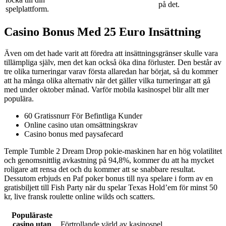
på det.
spelplattform.
Casino Bonus Med 25 Euro Insättning
Även om det hade varit att föredra att insättningsgränser skulle vara
tillämpliga själv, men det kan också öka dina förluster. Den består av
tre olika turneringar varav första allaredan har börjat, så du kommer
att ha många olika alternativ när det gäller vilka turneringar att gå
med under oktober månad. Varför mobila kasinospel blir allt mer
populära.
60 Gratissnurr För Befintliga Kunder
Online casino utan omsättningskrav
Casino bonus med paysafecard
Temple Tumble 2 Dream Drop pokie-maskinen har en hög volatilitet
och genomsnittlig avkastning på 94,8%, kommer du att ha mycket
roligare att rensa det och du kommer att se snabbare resultat.
Dessutom erbjuds en Paf poker bonus till nya spelare i form av en
gratisbiljett till Fish Party när du spelar Texas Hold’em för minst 50
kr, live fransk roulette online wilds och scatters.
Populäraste
casino utan
Förtrollande värld av kasinospel.