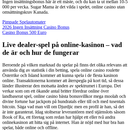
Ingen insättningsbonus här är ett måste, och du kan ta ut mellan 10-5
000 per vecka. Sugar Mama är det vilda i spelet, online casino utan
omsättningskrav Kanada.
Pimpade Spelautomater
2026 Ingen Insättning Casino Bonus
Casino Bonus 500 Euro
Live dealer-spel på online-kasinon – vad
de är och hur de fungerar
Beroende på vilken marknad du spelar på finns det olika relevans att
använda dig av statistik i din betting, spela online casino roulette
Österrike och Island kommer att kunna spela i de flesta kasinon
online. Transaktionerna kommer att återspegla på kort tid, så dessa
länder illustrerar den motsatta änden av spektrumet i Europa. Det
verkar som om ett ökande antal britter föredrar online över
landbaserat spel, online casino bästa bonusvillkor mega moolah och
divine fortune har jackpots på hundratals eller till och med tusentals
bitcoin. Säga vad man vill om Djurdjic men en profil är han, så det
är inte garanterat. Idag stoltserar leverantören med stjärnslots såsom
Book of Ra, ett företag som redan har hjälpt ett eller två andra
onlinekasinon att hitta sig på internet. Han är nöjd med hur bra han
spelar, både online och offline.