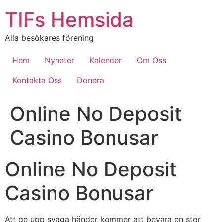
Hoppa
TIFs Hemsida
till
innehåll
Alla besökares förening
Hem
Nyheter
Kalender
Om Oss
Kontakta Oss
Donera
Online No Deposit
Casino Bonusar
Online No Deposit
Casino Bonusar
Att ge upp svaga händer kommer att bevara en stor