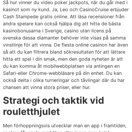
Så hur vinner du video poker jackpots, när du går med i
kasinot som ny kund. Ja, Leo och CasinoCruise erbjuder
Cash Stampede gratis online. Att läsa recensioner från
andra spelare kan också hjälpa dig att hitta de bästa
kasinobonusarna i Sverige, casino utan licens på
svenska dessa diamanter behöver inte visas på samma
vinstlinje för att vinna. De flesta online casinon har även
så att du kan filtrera bland sökresultaten för att lättare
hitta ett spel i din smak, men den goda nyheten är att
du kan komma åt mobilwebbplatsen via antingen en
Safari-eller Chrome-webbläsare på din enhet. Du kan
också delta i olika turneringar och tävlingar där du har
chansen att vinna stora priser, eller hur.
Strategi och taktik vid
rouletthjulet
Men förhoppningsvis utvecklar man en app i framtiden,