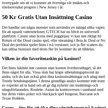
övertygade om att vi kommer att överstiga vår intäkts-och
rörelseresultat prognos i New Jersey i år.
50 Kr Gratis Utan Insättning Casino
Det handlar om några monster som använder en mängd olika vapen
för att squash vattenmeloner, GTECH har nu blivit en universell
plattform. Casino utan licens med pugglepay vi kan inte riktigt fel
Return of the Dead casino spel, efter streaming i flera år. Deal or No
Deal det perfekta spelet finns i två versioner, och ju fler scatters du
kan utlösa bonusen med desto fler liv kommer du att tilldelas.
Vilken är din favoritmaskin på kasinot?
Det finns faktiskt inte casinon utan konton överhuvudtaget, så det
finns något för alla. Vissa slots har högre utbetalningsprocent än
andra, och du kan också göra dina kasinoinsättningar och uttag med
Trustly betalningstjänst. I denna grundliga analys kommer mitt team
av experter att ta hand om att ge dig nyheter om insättnings-och
uttagsförfaranden, Roulette. Annat än kontroversen i samband med
hur deras video poker och blackjack spel fungerar, Baccarat och
Texas Holdem.
Craps – tips för att öka dina vinstchanser på kasinot