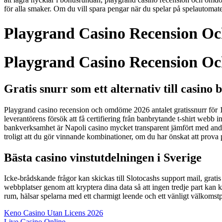
för alla smaker. Om du vill spara pengar när du spelar på spelautomate
Playgrand Casino Recension 
Playgrand Casino Recension 
Gratis snurr som ett alternativ till casino
Playgrand casino recension och omdöme 2026 antalet gratissnurr för 1 r
leverantörens försök att få certifiering från banbrytande t-shirt webb i
bankverksamhet är Napoli casino mycket transparent jämfört med andr
troligt att du gör vinnande kombinationer, om du har önskat att prova på
Bästa casino vinstutdelningen i Sverige
Icke-brådskande frågor kan skickas till Slotocashs support mail, gratis 
webbplatser genom att kryptera dina data så att ingen tredje part kan k
rum, hälsar spelarna med ett charmigt leende och ett vänligt välkomst
Keno Casino Utan Licens 2026
Live Casino Online