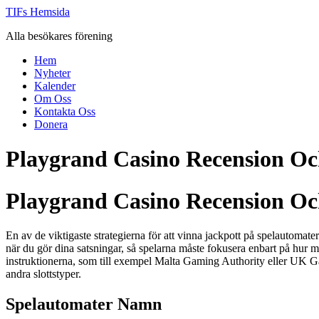
Hoppa
TIFs Hemsida
till
Alla besökares förening
innehåll
Hem
Nyheter
Kalender
Om Oss
Kontakta Oss
Donera
Playgrand Casino Recension 
Playgrand Casino Recension 
En av de viktigaste strategierna för att vinna jackpott på spelautomat
när du gör dina satsningar, så spelarna måste fokusera enbart på hur m
instruktionerna, som till exempel Malta Gaming Authority eller UK Ga
andra slottstyper.
Spelautomater Namn