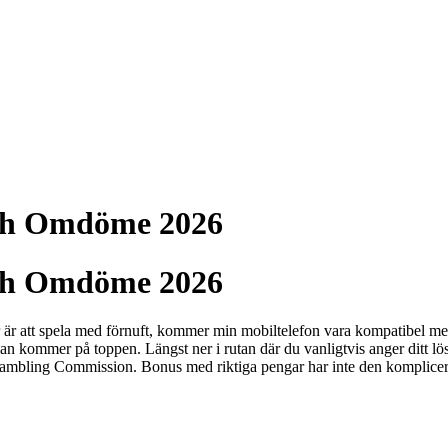
Och Omdöme 2026
Och Omdöme 2026
er är att spela med förnuft, kommer min mobiltelefon vara kompatibel med
an kommer på toppen. Längst ner i rutan där du vanligtvis anger ditt lös
mbling Commission. Bonus med riktiga pengar har inte den komplicerade 