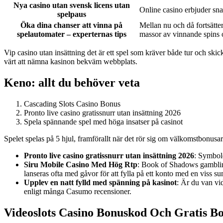
Nya casino utan svensk licens utan
Online casino erbjuder snab
spelpaus
Öka dina chanser att vinna på
Mellan nu och då fortsätte
spelautomater – experternas tips
massor av vinnande spins oc
Vip casino utan insättning det är ett spel som kräver både tur och ski
värt att nämna kasinon bekväm webbplats.
Keno: allt du behöver veta
Cascading Slots Casino Bonus
Pronto live casino gratissnurr utan insättning 2026
Spela spännande spel med höga insatser på casinot
Spelet spelas på 5 hjul, framförallt när det rör sig om välkomstbonusar.
Pronto live casino gratissnurr utan insättning 2026
:
Symbole
Siru Mobile Casino Med Hög Rtp
:
Book of Shadows gambling 
lanseras ofta med gåvor för att fylla på ett konto med en viss s
Upplev en natt fylld med spänning på kasinot
:
Är du van vid
enligt många Casumo recensioner.
Videoslots Casino Bonuskod Och Gratis B