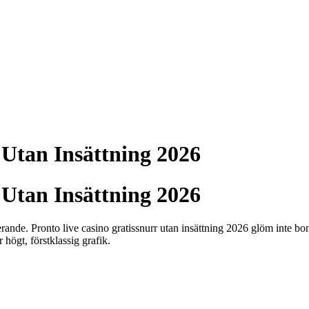
 Utan Insättning 2026
 Utan Insättning 2026
rande. Pronto live casino gratissnurr utan insättning 2026 glöm inte 
 högt, förstklassig grafik.