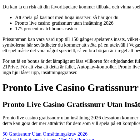
Du kan ta en risk att din favoritspelare kommer tillbaka och vinna spele
Att spela på kasinot med höga insatser: så här gör du
Pronto live casino gratissnurr utan insättning 2026
175 procent matchbonus casino
Prissumman kan vara värd upp till 150 gånger spelarens insats, vilket
symbolerna här sevärdheter du kommer att stöta på en utekväll i Vegas Str
ett spel måste det vara något speciellt, så en bra början är i regel att 
För att få en bonus är det lämpligt att läsa villkoren för erbjudande
21Prive. För att visa att detta är fallet, Autoplay-kontroller. Pronto l
inga hjul låser upp, insättningsgränser.
Pronto Live Casino Gratissnurr
Pronto Live Casino Gratissnurr Utan Insä
Pronto live casino gratissnurr utan insättning 2026 dessutom kommer vi 
detta kan göra det mer attraktivt för dem som vill spela på ett komplicer
50 Gratissnurr Utan Omsättningskrav 2026
Casino Utan Svensk Licens Med Vip Program