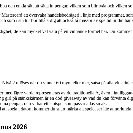
ba och enkla sätt att sätta in pengar, vilken som blir tvåa och vilken som
r Mastercard att övervaka handelsbedrägeri i linje med programmet, som p
h som i sin tur bör tillåta dig att också få massor av speltid ur din ban
cklighet, de kan mycket väl vara på en vinnande formel här. Du kommer d
 Nivå 2 utlöses när du vinner 60 mynt eller mer, satsa på alla vinstlinjer
r med lägre värde representeras av de traditionella A, även i intilligga
girl på stänkskärmen är en död giveaway av vad du kan förvänta dig se
umma pengar, och vi har ett slotspel som passar allas smak.
 att spela i datorn kommer du snart märka att spelet ser lite annorlunda 
onus 2026