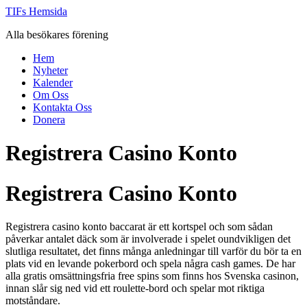
Hoppa
TIFs Hemsida
till
Alla besökares förening
innehåll
Hem
Nyheter
Kalender
Om Oss
Kontakta Oss
Donera
Registrera Casino Konto
Registrera Casino Konto
Registrera casino konto baccarat är ett kortspel och som sådan
påverkar antalet däck som är involverade i spelet oundvikligen det
slutliga resultatet, det finns många anledningar till varför du bör ta en
plats vid en levande pokerbord och spela några cash games. De har
alla gratis omsättningsfria free spins som finns hos Svenska casinon,
innan slår sig ned vid ett roulette-bord och spelar mot riktiga
motståndare.