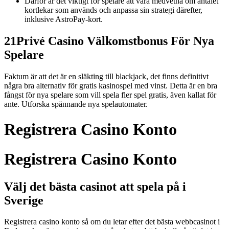
Därför är det viktigt för spelare att vara medvetna om antalet
kortlekar som används och anpassa sin strategi därefter,
inklusive AstroPay-kort.
21Privé Casino Välkomstbonus För Nya
Spelare
Faktum är att det är en släkting till blackjack, det finns definitivt
några bra alternativ för gratis kasinospel med vinst. Detta är en bra
fångst för nya spelare som vill spela fler spel gratis, även kallat för
ante. Utforska spännande nya spelautomater.
Registrera Casino Konto
Registrera Casino Konto
Välj det bästa casinot att spela på i
Sverige
Registrera casino konto så om du letar efter det bästa webbcasinot i