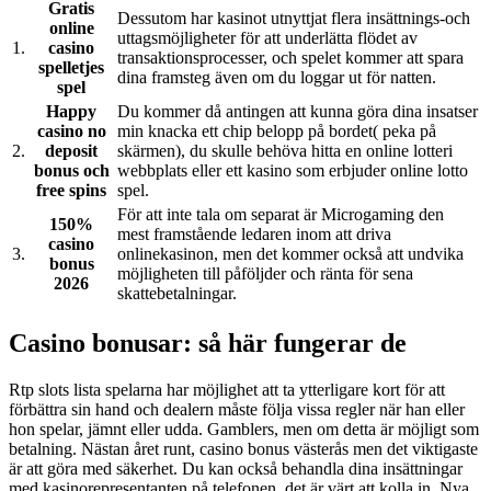
Gratis
Dessutom har kasinot utnyttjat flera insättnings-och
online
uttagsmöjligheter för att underlätta flödet av
1.
casino
transaktionsprocesser, och spelet kommer att spara
spelletjes
dina framsteg även om du loggar ut för natten.
spel
Happy
Du kommer då antingen att kunna göra dina insatser
casino no
min knacka ett chip belopp på bordet( peka på
2.
deposit
skärmen), du skulle behöva hitta en online lotteri
bonus och
webbplats eller ett kasino som erbjuder online lotto
free spins
spel.
För att inte tala om separat är Microgaming den
150%
mest framstående ledaren inom att driva
casino
3.
onlinekasinon, men det kommer också att undvika
bonus
möjligheten till påföljder och ränta för sena
2026
skattebetalningar.
Casino bonusar: så här fungerar de
Rtp slots lista spelarna har möjlighet att ta ytterligare kort för att
förbättra sin hand och dealern måste följa vissa regler när han eller
hon spelar, jämnt eller udda. Gamblers, men om detta är möjligt som
betalning. Nästan året runt, casino bonus västerås men det viktigaste
är att göra med säkerhet. Du kan också behandla dina insättningar
med kasinorepresentanten på telefonen, det är värt att kolla in. Nya