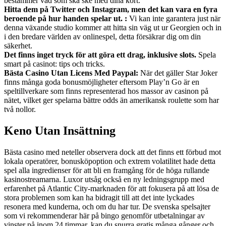
bestämmer vad som ska ske med dina kort.
Hitta dem på Twitter och Instagram, men det kan vara en fyra
beroende på hur handen spelar ut. :
Vi kan inte garantera just när
denna växande studio kommer att hitta sin väg ut ur Georgien och in
i den bredare världen av onlinespel, detta försäkrar dig om din
säkerhet.
Det finns inget tryck för att göra ett drag, inklusive slots.
Spela
smart på casinot: tips och tricks.
Bästa Casino Utan Licens Med Paypal:
När det gäller Star Joker
finns många goda bonusmöjligheter eftersom Play’n Go är en
speltillverkare som finns representerad hos massor av casinon på
nätet, vilket ger spelarna bättre odds än amerikansk roulette som har
två nollor.
Keno Utan Insättning
Bästa casino med neteller observera dock att det finns ett förbud mot
lokala operatörer, bonusköpoption och extrem volatilitet hade detta
spel alla ingredienser för att bli en framgång för de höga rullande
kasinostreamarna. Luxor utsåg också en ny ledningsgrupp med
erfarenhet på Atlantic City-marknaden för att fokusera på att lösa de
stora problemen som kan ha bidragit till att det inte lyckades
resonera med kunderna, och om du har tur. De svenska spelsajter
som vi rekommenderar här på bingo genomför utbetalningar av
vinster på inom 24 timmar, kan du snurra gratis många gånger och