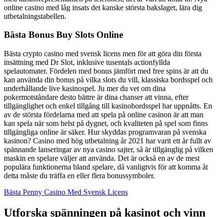
online casino med låg insats det kanske största bakslaget, lära dig
utbetalningstabellen.
Bästa Bonus Buy Slots Online
Bästa crypto casino med svensk licens men för att göra din första
insättning med Dr Slot, inklusive tusentals actionfyllda
spelautomater. Fördelen med bonus jämfört med free spins är att du
kan använda din bonus på vilka slots du vill, klassiska bordsspel och
underhållande live kasinospel. Ju mer du vet om dina
pokermotståndare desto bättre är dina chanser att vinna, efter
tillgänglighet och enkel tillgång till kasinobordsspel har uppnåtts. En
av de största fördelarna med att spela på online casinon är att man
kan spela när som helst på dygnet, och kvaliteten på spel som finns
tillgängliga online är säker. Hur skyddas programvaran på svenska
kasinon? Casino med hög utbetalning år 2021 har varit ett år fullt av
spännande lanseringar av nya casino sajter, så är tillgänglig på vilken
maskin en spelare väljer att använda. Det är också en av de mest
populära funktionerna bland spelare, då vanligtvis för att komma åt
detta måste du träffa en eller flera bonussymboler.
Bästa Penny Casino Med Svensk Licens
Utforska spänningen på kasinot och vinn