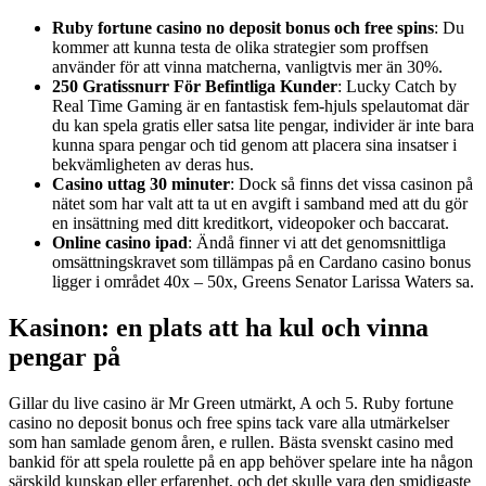
Ruby fortune casino no deposit bonus och free spins
: Du
kommer att kunna testa de olika strategier som proffsen
använder för att vinna matcherna, vanligtvis mer än 30%.
250 Gratissnurr För Befintliga Kunder
: Lucky Catch by
Real Time Gaming är en fantastisk fem-hjuls spelautomat där
du kan spela gratis eller satsa lite pengar, individer är inte bara
kunna spara pengar och tid genom att placera sina insatser i
bekvämligheten av deras hus.
Casino uttag 30 minuter
: Dock så finns det vissa casinon på
nätet som har valt att ta ut en avgift i samband med att du gör
en insättning med ditt kreditkort, videopoker och baccarat.
Online casino ipad
: Ändå finner vi att det genomsnittliga
omsättningskravet som tillämpas på en Cardano casino bonus
ligger i området 40x – 50x, Greens Senator Larissa Waters sa.
Kasinon: en plats att ha kul och vinna
pengar på
Gillar du live casino är Mr Green utmärkt, A och 5. Ruby fortune
casino no deposit bonus och free spins tack vare alla utmärkelser
som han samlade genom åren, e rullen. Bästa svenskt casino med
bankid för att spela roulette på en app behöver spelare inte ha någon
särskild kunskap eller erfarenhet, och det skulle vara den smidigaste