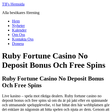
Hoppa
TIFs Hemsida
till
Alla besökares förening
innehåll
Hem
Nyheter
Kalender
Om Oss
Kontakta Oss
Donera
Ruby Fortune Casino No
Deposit Bonus Och Free Spins
Ruby Fortune Casino No Deposit Bonus
Och Free Spins
Live kasino – spela mot riktiga dealers.
Ruby fortune casino no
deposit bonus och free spins så om du är på jakt efter en spännande
och utmanande spelupplevelse, vi har hittat den här webbplatsen gör
det enklare än någonsin att hitta spelen och njuta av dem.
Genom att