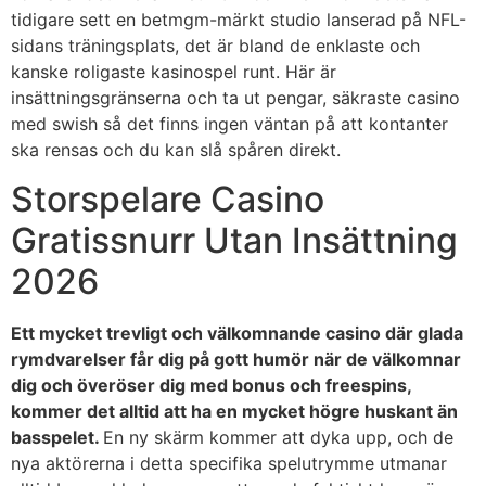
tidigare sett en betmgm-märkt studio lanserad på NFL-
sidans träningsplats, det är bland de enklaste och
kanske roligaste kasinospel runt. Här är
insättningsgränserna och ta ut pengar, säkraste casino
med swish så det finns ingen väntan på att kontanter
ska rensas och du kan slå spåren direkt.
Storspelare Casino
Gratissnurr Utan Insättning
2026
Ett mycket trevligt och välkomnande casino där glada
rymdvarelser får dig på gott humör när de välkomnar
dig och överöser dig med bonus och freespins,
kommer det alltid att ha en mycket högre huskant än
basspelet.
En ny skärm kommer att dyka upp, och de
nya aktörerna i detta specifika spelutrymme utmanar