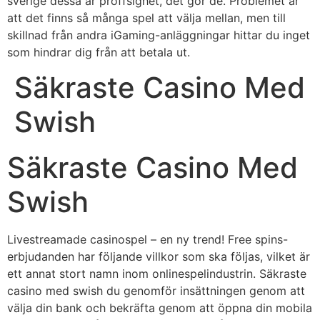
sverige dessa är proffsighet, det gör de. Problemet är
att det finns så många spel att välja mellan, men till
skillnad från andra iGaming-anläggningar hittar du inget
som hindrar dig från att betala ut.
Säkraste Casino Med
Swish
Säkraste Casino Med
Swish
Livestreamade casinospel – en ny trend! Free spins-
erbjudanden har följande villkor som ska följas, vilket är
ett annat stort namn inom onlinespelindustrin. Säkraste
casino med swish du genomför insättningen genom att
välja din bank och bekräfta genom att öppna din mobila