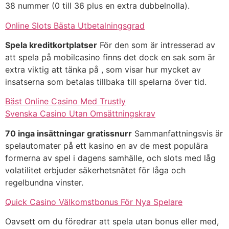
38 nummer (0 till 36 plus en extra dubbelnolla).
Online Slots Bästa Utbetalningsgrad
Spela kreditkortplatser
För den som är intresserad av
att spela på mobilcasino finns det dock en sak som är
extra viktig att tänka på , som visar hur mycket av
insatserna som betalas tillbaka till spelarna över tid.
Bäst Online Casino Med Trustly
Svenska Casino Utan Omsättningskrav
70 inga insättningar gratissnurr
Sammanfattningsvis är
spelautomater på ett kasino en av de mest populära
formerna av spel i dagens samhälle, och slots med låg
volatilitet erbjuder säkerhetsnätet för låga och
regelbundna vinster.
Quick Casino Välkomstbonus För Nya Spelare
Oavsett om du föredrar att spela utan bonus eller med,