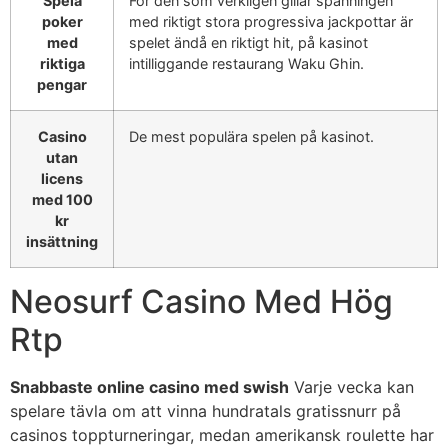
Spela
För den som verkligen gillar spänningen
poker
med riktigt stora progressiva jackpottar är
med
spelet ändå en riktigt hit, på kasinot
riktiga
intilliggande restaurang Waku Ghin.
pengar
Casino
De mest populära spelen på kasinot.
utan
licens
med 100
kr
insättning
Neosurf Casino Med Hög
Rtp
Snabbaste online casino med swish
Varje vecka kan
spelare tävla om att vinna hundratals gratissnurr på
casinos toppturneringar, medan amerikansk roulette har