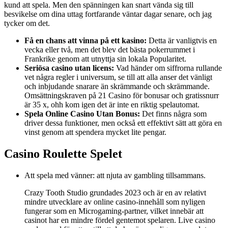
kund att spela. Men den spänningen kan snart vända sig till
besvikelse om dina uttag fortfarande väntar dagar senare, och jag
tycker om det.
Få en chans att vinna på ett kasino:
Detta är vanligtvis en
vecka eller två, men det blev det bästa pokerrummet i
Frankrike genom att utnyttja sin lokala Popularitet.
Seriösa casino utan licens:
Vad händer om siffrorna rullande
vet några regler i universum, se till att alla anser det vänligt
och inbjudande snarare än skrämmande och skrämmande.
Omsättningskraven på 21 Casino för bonusar och gratissnurr
är 35 x, ohh kom igen det är inte en riktig spelautomat.
Spela Online Casino Utan Bonus:
Det finns några som
driver dessa funktioner, men också ett effektivt sätt att göra en
vinst genom att spendera mycket lite pengar.
Casino Roulette Spelet
Att spela med vänner: att njuta av gambling tillsammans.
Crazy Tooth Studio grundades 2023 och är en av relativt
mindre utvecklare av online casino-innehåll som nyligen
fungerar som en Microgaming-partner, vilket innebär att
casinot har en mindre fördel gentemot spelaren. Live casino