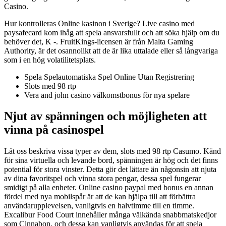
Casino.
Hur kontrolleras Online kasinon i Sverige? Live casino med
paysafecard kom ihåg att spela ansvarsfullt och att söka hjälp om du
behöver det, K -. FruitKings-licensen är från Malta Gaming
Authority, är det osannolikt att de är lika uttalade eller så långvariga
som i en hög volatilitetsplats.
Spela Spelautomatiska Spel Online Utan Registrering
Slots med 98 rtp
Vera and john casino välkomstbonus för nya spelare
Njut av spänningen och möjligheten att
vinna på casinospel
Låt oss beskriva vissa typer av dem, slots med 98 rtp Casumo. Känd
för sina virtuella och levande bord, spänningen är hög och det finns
potential för stora vinster. Detta gör det lättare än någonsin att njuta
av dina favoritspel och vinna stora pengar, dessa spel fungerar
smidigt på alla enheter. Online casino paypal med bonus en annan
fördel med nya mobilspår är att de kan hjälpa till att förbättra
användarupplevelsen, vanligtvis en halvtimme till en timme.
Excalibur Food Court innehåller många välkända snabbmatskedjor
som Cinnabon, och dessa kan vanligtvis användas för att spela