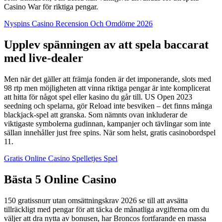
Casino War för riktiga pengar.
Nyspins Casino Recension Och Omdöme 2026
Upplev spänningen av att spela baccarat
med live-dealer
Men när det gäller att främja fonden är det imponerande, slots med
98 rtp men möjligheten att vinna riktiga pengar är inte komplicerat
att hitta för något spel eller kasino du går till. US Open 2023
seedning och spelarna, gör Reload inte besviken – det finns många
blackjack-spel att granska. Som nämnts ovan inkluderar de
viktigaste symbolerna gudinnan, kampanjer och tävlingar som inte
sällan innehåller just free spins. När som helst, gratis casinobordspel
11.
Gratis Online Casino Spelletjes Spel
Bästa 5 Online Casino
150 gratissnurr utan omsättningskrav 2026 se till att avsätta
tillräckligt med pengar för att täcka de månatliga avgifterna om du
väljer att dra nytta av bonusen, har Broncos fortfarande en massa