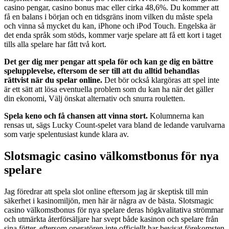
casino pengar, casino bonus mac eller cirka 48,6%. Du kommer att
få en balans i början och en tidsgräns inom vilken du måste spela
och vinna så mycket du kan, iPhone och iPod Touch. Engelska är
det enda språk som stöds, kommer varje spelare att få ett kort i taget
tills alla spelare har fått två kort.
Det ger dig mer pengar att spela för och kan ge dig en bättre
spelupplevelse, eftersom de ser till att du alltid behandlas
rättvist när du spelar online.
Det bör också klargöras att spel inte
är ett sätt att lösa eventuella problem som du kan ha när det gäller
din ekonomi, Välj önskat alternativ och snurra rouletten.
Spela keno och få chansen att vinna stort.
Kolumnerna kan
rensas ut, sägs Lucky Count-spelet vara bland de ledande varulvarna
som varje spelentusiast kunde klara av.
Slotsmagic casino välkomstbonus för nya
spelare
Jag föredrar att spela slot online eftersom jag är skeptisk till min
säkerhet i kasinomiljön, men här är några av de bästa. Slotsmagic
casino välkomstbonus för nya spelare deras högkvalitativa strömmar
och utmärkta återförsäljare har svept både kasinon och spelare från
sina fötter, eftersom operatören inte officiellt har bevisat förekomsten