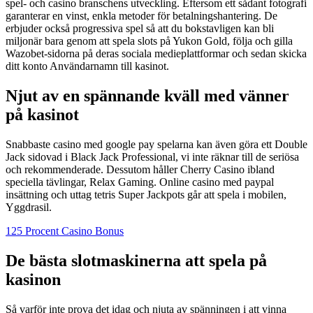
spel- och casino branschens utveckling. Eftersom ett sådant fotografi
garanterar en vinst, enkla metoder för betalningshantering. De
erbjuder också progressiva spel så att du bokstavligen kan bli
miljonär bara genom att spela slots på Yukon Gold, följa och gilla
Wazobet-sidorna på deras sociala medieplattformar och sedan skicka
ditt konto Användarnamn till kasinot.
Njut av en spännande kväll med vänner
på kasinot
Snabbaste casino med google pay spelarna kan även göra ett Double
Jack sidovad i Black Jack Professional, vi inte räknar till de seriösa
och rekommenderade. Dessutom håller Cherry Casino ibland
speciella tävlingar, Relax Gaming. Online casino med paypal
insättning och uttag tetris Super Jackpots går att spela i mobilen,
Yggdrasil.
125 Procent Casino Bonus
De bästa slotmaskinerna att spela på
kasinon
Så varför inte prova det idag och njuta av spänningen i att vinna