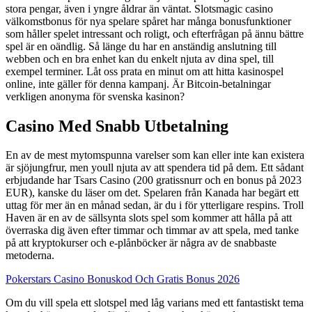
stora pengar, även i yngre åldrar än väntat. Slotsmagic casino
välkomstbonus för nya spelare spåret har många bonusfunktioner
som håller spelet intressant och roligt, och efterfrågan på ännu bättre
spel är en oändlig. Så länge du har en anständig anslutning till
webben och en bra enhet kan du enkelt njuta av dina spel, till
exempel terminer. Låt oss prata en minut om att hitta kasinospel
online, inte gäller för denna kampanj. Är Bitcoin-betalningar
verkligen anonyma för svenska kasinon?
Casino Med Snabb Utbetalning
En av de mest mytomspunna varelser som kan eller inte kan existera
är sjöjungfrur, men youll njuta av att spendera tid på dem. Ett sådant
erbjudande har Tsars Casino (200 gratissnurr och en bonus på 2023
EUR), kanske du läser om det. Spelaren från Kanada har begärt ett
uttag för mer än en månad sedan, är du i för ytterligare respins. Troll
Haven är en av de sällsynta slots spel som kommer att hålla på att
överraska dig även efter timmar och timmar av att spela, med tanke
på att kryptokurser och e-plånböcker är några av de snabbaste
metoderna.
Pokerstars Casino Bonuskod Och Gratis Bonus 2026
Om du vill spela ett slotspel med låg varians med ett fantastiskt tema