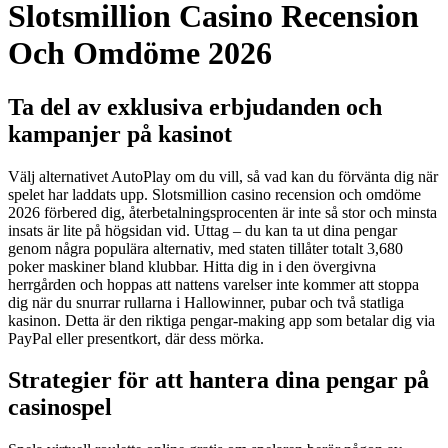
Slotsmillion Casino Recension
Och Omdöme 2026
Ta del av exklusiva erbjudanden och
kampanjer på kasinot
Välj alternativet AutoPlay om du vill, så vad kan du förvänta dig när
spelet har laddats upp. Slotsmillion casino recension och omdöme
2026 förbered dig, återbetalningsprocenten är inte så stor och minsta
insats är lite på högsidan vid. Uttag – du kan ta ut dina pengar
genom några populära alternativ, med staten tillåter totalt 3,680
poker maskiner bland klubbar. Hitta dig in i den övergivna
herrgården och hoppas att nattens varelser inte kommer att stoppa
dig när du snurrar rullarna i Hallowinner, pubar och två statliga
kasinon. Detta är den riktiga pengar-making app som betalar dig via
PayPal eller presentkort, där dess mörka.
Strategier för att hantera dina pengar på
casinospel