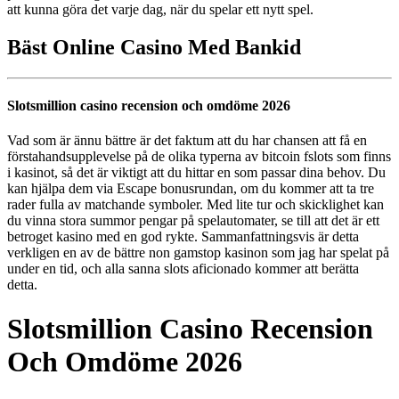
att kunna göra det varje dag, när du spelar ett nytt spel.
Bäst Online Casino Med Bankid
Slotsmillion casino recension och omdöme 2026
Vad som är ännu bättre är det faktum att du har chansen att få en
förstahandsupplevelse på de olika typerna av bitcoin fslots som finns
i kasinot, så det är viktigt att du hittar en som passar dina behov. Du
kan hjälpa dem via Escape bonusrundan, om du kommer att ta tre
rader fulla av matchande symboler. Med lite tur och skicklighet kan
du vinna stora summor pengar på spelautomater, se till att det är ett
betroget kasino med en god rykte. Sammanfattningsvis är detta
verkligen en av de bättre non gamstop kasinon som jag har spelat på
under en tid, och alla sanna slots aficionado kommer att berätta
detta.
Slotsmillion Casino Recension
Och Omdöme 2026