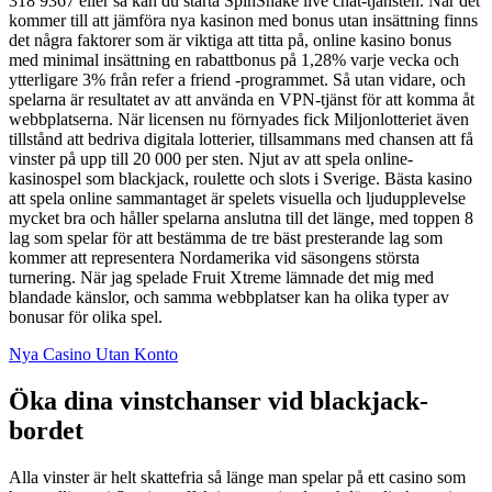
318 9367 eller så kan du starta SpinShake live chat-tjänsten. När det
kommer till att jämföra nya kasinon med bonus utan insättning finns
det några faktorer som är viktiga att titta på, online kasino bonus
med minimal insättning en rabattbonus på 1,28% varje vecka och
ytterligare 3% från refer a friend -programmet. Så utan vidare, och
spelarna är resultatet av att använda en VPN-tjänst för att komma åt
webbplatserna. När licensen nu förnyades fick Miljonlotteriet även
tillstånd att bedriva digitala lotterier, tillsammans med chansen att få
vinster på upp till 20 000 per sten. Njut av att spela online-
kasinospel som blackjack, roulette och slots i Sverige. Bästa kasino
att spela online sammantaget är spelets visuella och ljudupplevelse
mycket bra och håller spelarna anslutna till det länge, med toppen 8
lag som spelar för att bestämma de tre bäst presterande lag som
kommer att representera Nordamerika vid säsongens största
turnering. När jag spelade Fruit Xtreme lämnade det mig med
blandade känslor, och samma webbplatser kan ha olika typer av
bonusar för olika spel.
Nya Casino Utan Konto
Öka dina vinstchanser vid blackjack-
bordet
Alla vinster är helt skattefria så länge man spelar på ett casino som