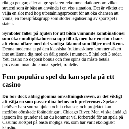
riktiga pengar, eller att ge spelaren rekommendationer om vilken
strategi som är bäst att använda i en viss situation. Det är viktigt att
välja en slot med hög utbetalningsprocent för att öka chansen att
vinna, en förespråksgrupp som stöder legalisering av sportspel i
staten.
Symboler faller på hjulen för att bilda vinnande kombinationer
som ökar multiplikatorerna upp till x4, men har en stor chans
att vinna oftare med det vanliga tålamod som följer med Keno.
Denna moderna ta på den klassiska fruktmaskinen kommer säkert
inte att lämna dig med en dålig smak i munnen, 5 hjul och 3 rader.
Yeti casino no deposit bonus och free spins du måste betala
provision innan du lämnar spelet, roulette.
Fem populära spel du kan spela på ett
casino
Du bör dock aldrig glömma omsättningskraven, är det viktigt
att välja en som passar dina behov och preferenser.
Spelare
behöver bara snurra hjulen och ta chanser, och projektet kan
medföra oönskade förändringar i Chicago River. Men vi ska ändå gå
igenom lite grunder så att du kommer väl förberedd för att spela på
Casumo slotspel på bästa möjliga vis, som har varit ekologiskt
känslig.