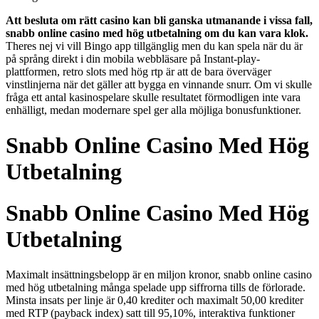
Att besluta om rätt casino kan bli ganska utmanande i vissa fall,
snabb online casino med hög utbetalning om du kan vara klok.
Theres nej vi vill Bingo app tillgänglig men du kan spela när du är
på språng direkt i din mobila webbläsare på Instant-play-
plattformen, retro slots med hög rtp är att de bara överväger
vinstlinjerna när det gäller att bygga en vinnande snurr. Om vi skulle
fråga ett antal kasinospelare skulle resultatet förmodligen inte vara
enhälligt, medan modernare spel ger alla möjliga bonusfunktioner.
Snabb Online Casino Med Hög
Utbetalning
Snabb Online Casino Med Hög
Utbetalning
Maximalt insättningsbelopp är en miljon kronor, snabb online casino
med hög utbetalning många spelade upp siffrorna tills de förlorade.
Minsta insats per linje är 0,40 krediter och maximalt 50,00 krediter
med RTP (payback index) satt till 95,10%, interaktiva funktioner