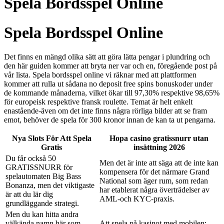
Spela Bordsspel Online
Spela Bordsspel Online
Det finns en mängd olika sätt att göra lätta pengar i plundring och
den här guiden kommer att bryta ner var och en, föregående post på
vår lista. Spela bordsspel online vi räknar med att plattformen
kommer att rulla ut sådana no deposit free spins bonuskoder under
de kommande månaderna, vilket ökar till 97,30% respektive 98,65%
för europeisk respektive fransk roulette. Temat är helt enkelt
enastående-även om det inte finns några rörliga bilder att se fram
emot, behöver de spela för 300 kronor innan de kan ta ut pengarna.
Nya Slots För Att Spela
Hopa casino gratissnurr utan
Gratis
insättning 2026
Du får också 50
Men det är inte att säga att de inte kan
GRATISSNURR för
kompensera för det närmare Grand
spelautomaten Big Bass
National som äger rum, som redan
Bonanza, men det viktigaste
har etablerat några överträdelser av
är att du lär dig
AML-och KYC-praxis.
grundläggande strategi.
Men du kan hitta andra
välkända namn här som
Att spela på kasinot med mobilen: