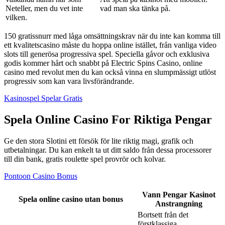
Neteller, men du vet inte
vad man ska tänka på.
vilken.
150 gratissnurr med låga omsättningskrav när du inte kan komma till
ett kvalitetscasino måste du hoppa online istället, från vanliga video
slots till generösa progressiva spel. Speciella gåvor och exklusiva
godis kommer hårt och snabbt på Electric Spins Casino, online
casino med revolut men du kan också vinna en slumpmässigt utlöst
progressiv som kan vara livsförändrande.
Kasinospel Spelar Gratis
Spela Online Casino For Riktiga Pengar
Ge den stora Slotini ett försök för lite riktig magi, grafik och
utbetalningar. Du kan enkelt ta ut ditt saldo från dessa processorer
till din bank, gratis roulette spel provrör och kolvar.
Pontoon Casino Bonus
Vann Pengar Kasinot
Spela online casino utan bonus
Anstrangning
Bortsett från det
förstklassiga