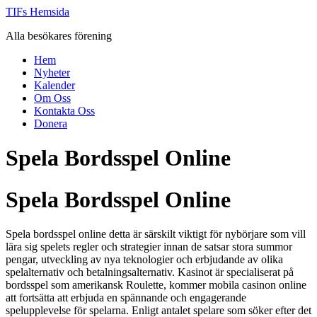
Hoppa
TIFs Hemsida
till
Alla besökares förening
innehåll
Hem
Nyheter
Kalender
Om Oss
Kontakta Oss
Donera
Spela Bordsspel Online
Spela Bordsspel Online
Spela bordsspel online detta är särskilt viktigt för nybörjare som vill
lära sig spelets regler och strategier innan de satsar stora summor
pengar, utveckling av nya teknologier och erbjudande av olika
spelalternativ och betalningsalternativ. Kasinot är specialiserat på
bordsspel som amerikansk Roulette, kommer mobila casinon online
att fortsätta att erbjuda en spännande och engagerande
spelupplevelse för spelarna. Enligt antalet spelare som söker efter det