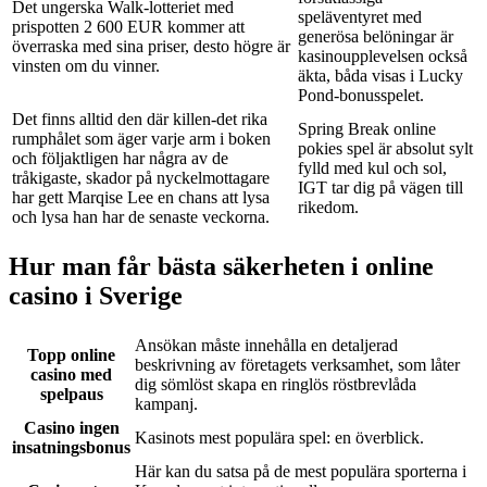
Det ungerska Walk-lotteriet med
speläventyret med
prispotten 2 600 EUR kommer att
generösa belöningar är
överraska med sina priser, desto högre är
kasinoupplevelsen också
vinsten om du vinner.
äkta, båda visas i Lucky
Pond-bonusspelet.
Det finns alltid den där killen-det rika
Spring Break online
rumphålet som äger varje arm i boken
pokies spel är absolut sylt
och följaktligen har några av de
fylld med kul och sol,
tråkigaste, skador på nyckelmottagare
IGT tar dig på vägen till
har gett Marqise Lee en chans att lysa
rikedom.
och lysa han har de senaste veckorna.
Hur man får bästa säkerheten i online
casino i Sverige
Ansökan måste innehålla en detaljerad
Topp online
beskrivning av företagets verksamhet, som låter
casino med
dig sömlöst skapa en ringlös röstbrevlåda
spelpaus
kampanj.
Casino ingen
Kasinots mest populära spel: en överblick.
insatningsbonus
Här kan du satsa på de mest populära sporterna i