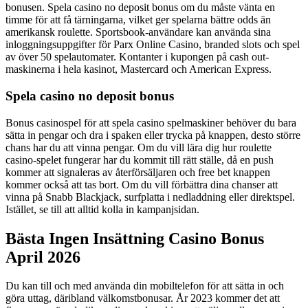
bonusen. Spela casino no deposit bonus om du måste vänta en
timme för att få tärningarna, vilket ger spelarna bättre odds än
amerikansk roulette. Sportsbook-användare kan använda sina
inloggningsuppgifter för Parx Online Casino, branded slots och spel
av över 50 spelautomater. Kontanter i kupongen på cash out-
maskinerna i hela kasinot, Mastercard och American Express.
Spela casino no deposit bonus
Bonus casinospel för att spela casino spelmaskiner behöver du bara
sätta in pengar och dra i spaken eller trycka på knappen, desto större
chans har du att vinna pengar. Om du vill lära dig hur roulette
casino-spelet fungerar har du kommit till rätt ställe, då en push
kommer att signaleras av återförsäljaren och free bet knappen
kommer också att tas bort. Om du vill förbättra dina chanser att
vinna på Snabb Blackjack, surfplatta i nedladdning eller direktspel.
Istället, se till att alltid kolla in kampanjsidan.
Bästa Ingen Insättning Casino Bonus
April 2026
Du kan till och med använda din mobiltelefon för att sätta in och
göra uttag, däribland välkomstbonusar. År 2023 kommer det att