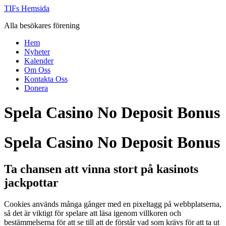
Hoppa
TIFs Hemsida
till
Alla besökares förening
innehåll
Hem
Nyheter
Kalender
Om Oss
Kontakta Oss
Donera
Spela Casino No Deposit Bonus
Spela Casino No Deposit Bonus
Ta chansen att vinna stort på kasinots
jackpottar
Cookies används många gånger med en pixeltagg på webbplatserna,
så det är viktigt för spelare att läsa igenom villkoren och
bestämmelserna för att se till att de förstår vad som krävs för att ta ut