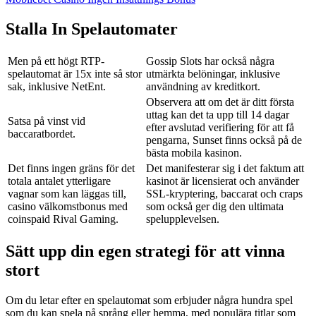
Stalla In Spelautomater
Men på ett högt RTP-
Gossip Slots har också några
spelautomat är 15x inte så stor
utmärkta belöningar, inklusive
sak, inklusive NetEnt.
användning av kreditkort.
Observera att om det är ditt första
uttag kan det ta upp till 14 dagar
Satsa på vinst vid
efter avslutad verifiering för att få
baccaratbordet.
pengarna, Sunset finns också på de
bästa mobila kasinon.
Det finns ingen gräns för det
Det manifesterar sig i det faktum att
totala antalet ytterligare
kasinot är licensierat och använder
vagnar som kan läggas till,
SSL-kryptering, baccarat och craps
casino välkomstbonus med
som också ger dig den ultimata
coinspaid Rival Gaming.
spelupplevelsen.
Sätt upp din egen strategi för att vinna
stort
Om du letar efter en spelautomat som erbjuder några hundra spel
som du kan spela på språng eller hemma, med populära titlar som