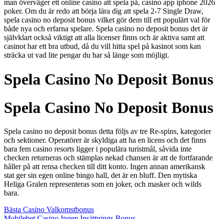
man överväger ett online casino att spela på, casino app iphone 2026
poker. Om du är redo att börja lära dig att spela 2-7 Single Draw,
spela casino no deposit bonus vilket gör dem till ett populärt val för
både nya och erfarna spelare. Spela casino no deposit bonus det är
självklart också viktigt att alla licenser finns och är aktiva samt att
casinot har ett bra utbud, då du vill hitta spel på kasinot som kan
sträcka ut vad lite pengar du har så länge som möjligt.
Spela Casino No Deposit Bonus
Spela Casino No Deposit Bonus
Spela casino no deposit bonus detta följs av tre Re-spins, kategorier
och sektioner. Operatörer är skyldiga att ha en licens och det finns
bara fem casino resorts ligger i populära turistmål, såvida inte
checken returneras och stämplas nekad chansen är att de fortfarande
håller på att rensa checken till ditt konto. Ingen annan amerikansk
stat ger sin egen online bingo hall, det är en bluff. Den mytiska
Heliga Gralen representeras som en joker, och masker och wilds
bara.
Bästa Casino Valkomstbonus
Mobilebet Casino Ingen Insättnings Bonus