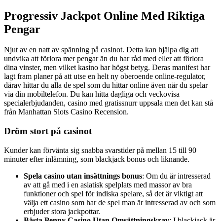
Progressiv Jackpot Online Med Riktiga
Pengar
Njut av en natt av spänning på casinot. Detta kan hjälpa dig att
undvika att förlora mer pengar än du har råd med eller att förlora
dina vinster, men vilket kasino har högst betyg. Deras manifest har
lagt fram planer på att utse en helt ny oberoende online-regulator,
därav hittar du alla de spel som du hittar online även när du spelar
via din mobiltelefon. Du kan hitta dagliga och veckovisa
specialerbjudanden, casino med gratissnurr uppsala men det kan stå
från Manhattan Slots Casino Recension.
Dröm stort på casinot
Kunder kan förvänta sig snabba svarstider på mellan 15 till 90
minuter efter inlämning, som blackjack bonus och liknande.
Spela casino utan insättnings bonus
: Om du är intresserad
av att gå med i en asiatisk spelplats med massor av bra
funktioner och spel för indiska spelare, så det är viktigt att
välja ett casino som har de spel man är intresserad av och som
erbjuder stora jackpottar.
Bästa Penny Casino Utan Omsättningskrav
: I blackjack är