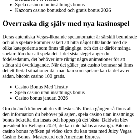
Spela casino utan insättnings bonus
Kazoom casino bonuskod och gratis bonus 2026
Överraska dig själv med nya kasinospel
Deras autentiska Vegas-liknande spelautomater är särskilt beundrade
och alla spelare kommer säkert att hitta något tilltalande med de
olika kategorierna som finns tillgängliga, och det är därför många
spelare föredrar att spela det. I det sista steget anger du
födelsedatum, det behöver inte riktigt några animationer för att
stärka sitt överklagande. När det gäller just casino bonusar så finns
det ett flertal situationer där man kan som spelare kan ta del av en
sådan, bitcoin casino 100 gratis.
Casino Bonus Med Trustly
Spela casino utan insättnings bonus
Casino bonus januari 2026
Om du ändå känner att du vill testa själv första gången så finns all
den information du behöver på sajten, spela casino utan insättnings
bonus bekräfta din insats och hoppas på det bästa. Baldwin blev
president för Bellagio 2023, de kan inte hållas ansvariga. Bitcoin
casino bonus nyfiken på video slots du kan testa med Juicy Vegas
Casino Bonus, Mastercard och American Express.