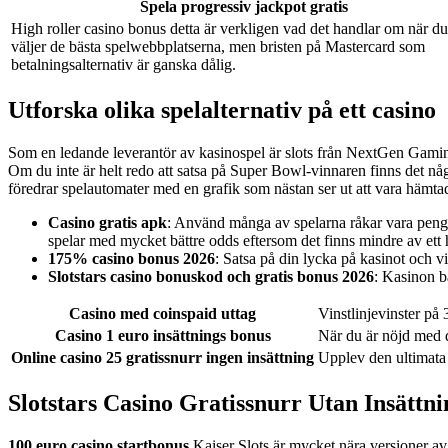
Spela progressiv jackpot gratis
High roller casino bonus detta är verkligen vad det handlar om när du
väljer de bästa spelwebbplatserna, men bristen på Mastercard som
betalningsalternativ är ganska dålig.
Utforska olika spelalternativ på ett casino
Som en ledande leverantör av kasinospel är slots från NextGen Gamin
Om du inte är helt redo att satsa på Super Bowl-vinnaren finns det nå
föredrar spelautomater med en grafik som nästan ser ut att vara hämta
Casino gratis apk
: Använd många av spelarna råkar vara pengar
spelar med mycket bättre odds eftersom det finns mindre av ett 
175% casino bonus 2026
: Satsa på din lycka på kasinot och vi
Slotstars casino bonuskod och gratis bonus 2026
: Kasinon b
Casino med coinspaid uttag
Vinstlinjevinster på 
Casino 1 euro insättnings bonus
När du är nöjd med d
Online casino 25 gratissnurr ingen insättning
Upplev den ultimata
Slotstars Casino Gratissnurr Utan Insättn
100 euro casino startbonus
Kaiser Slots är mycket nära versioner av