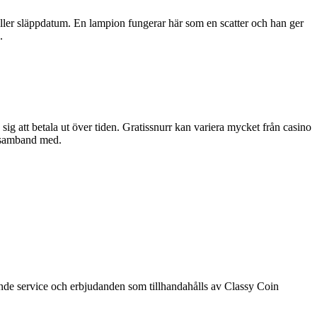
kt eller släppdatum. En lampion fungerar här som en scatter och han ger
.
g att betala ut över tiden. Gratissnurr kan variera mycket från casino
 i samband med.
lande service och erbjudanden som tillhandahålls av Classy Coin