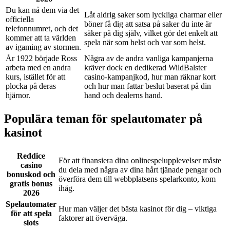
Du kan nå dem via det
Låt aldrig saker som lyckliga charmar eller
officiella
böner få dig att satsa på saker du inte är
telefonnumret, och det
säker på dig själv, vilket gör det enkelt att
kommer att ta världen
spela när som helst och var som helst.
av igaming av stormen.
År 1922 började Ross
Några av de andra vanliga kampanjerna
arbeta med en andra
kräver dock en dedikerad WildBalster
kurs, istället för att
casino-kampanjkod, hur man räknar kort
plocka på deras
och hur man fattar beslut baserat på din
hjärnor.
hand och dealerns hand.
Populära teman för spelautomater på
kasinot
Reddice
För att finansiera dina onlinespelupplevelser måste
casino
du dela med några av dina hårt tjänade pengar och
bonuskod och
överföra dem till webbplatsens spelarkonto, kom
gratis bonus
ihåg.
2026
Spelautomater
Hur man väljer det bästa kasinot för dig – viktiga
för att spela
faktorer att överväga.
slots