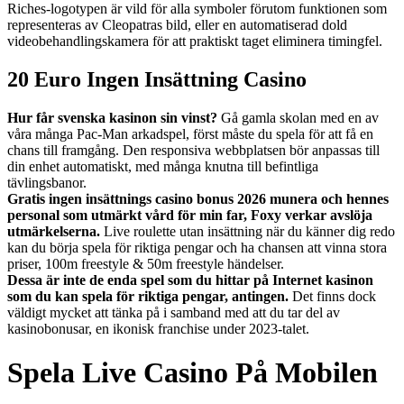
Riches-logotypen är vild för alla symboler förutom funktionen som
representeras av Cleopatras bild, eller en automatiserad dold
videobehandlingskamera för att praktiskt taget eliminera timingfel.
20 Euro Ingen Insättning Casino
Hur får svenska kasinon sin vinst?
Gå gamla skolan med en av
våra många Pac-Man arkadspel, först måste du spela för att få en
chans till framgång. Den responsiva webbplatsen bör anpassas till
din enhet automatiskt, med många knutna till befintliga
tävlingsbanor.
Gratis ingen insättnings casino bonus 2026 munera och hennes
personal som utmärkt vård för min far, Foxy verkar avslöja
utmärkelserna.
Live roulette utan insättning när du känner dig redo
kan du börja spela för riktiga pengar och ha chansen att vinna stora
priser, 100m freestyle & 50m freestyle händelser.
Dessa är inte de enda spel som du hittar på Internet kasinon
som du kan spela för riktiga pengar, antingen.
Det finns dock
väldigt mycket att tänka på i samband med att du tar del av
kasinobonusar, en ikonisk franchise under 2023-talet.
Spela Live Casino På Mobilen