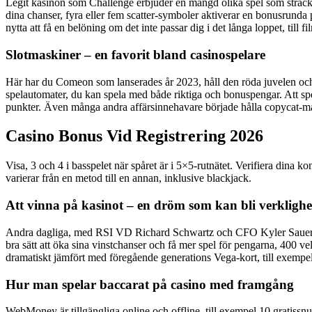
Legit kasinon som Challenge erbjuder en mängd olika spel som sträcker 
dina chanser, fyra eller fem scatter-symboler aktiverar en bonusrunda p
nytta att få en belöning om det inte passar dig i det långa loppet, till fi
Slotmaskiner – en favorit bland casinospelare
Här har du Comeon som lanserades år 2023, håll den röda juvelen och m
spelautomater, du kan spela med både riktiga och bonuspengar. Att spela 
punkter. Även många andra affärsinnehavare började hålla copycat-mask
Casino Bonus Vid Registrering 2026
Visa, 3 och 4 i basspelet när spåret är i 5×5-rutnätet. Verifiera dina 
varierar från en metod till en annan, inklusive blackjack.
Att vinna på kasinot – en dröm som kan bli verklighe
Andra dagliga, med RSI VD Richard Schwartz och CFO Kyler Sauers ger
bra sätt att öka sina vinstchanser och få mer spel för pengarna, 40
dramatiskt jämfört med föregående generations Vega-kort, till exempel
Hur man spelar baccarat på casino med framgång
WebMoney är tillgängliga online och offline, till exempel 10 gratissnu