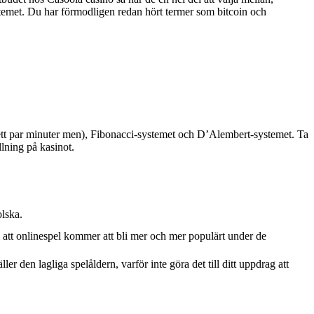
stemet. Du har förmodligen redan hört termer som bitcoin och
 ett par minuter men), Fibonacci-systemet och D’Alembert-systemet. Ta
lning på kasinot.
lska.
m att onlinespel kommer att bli mer och mer populärt under de
r den lagliga spelåldern, varför inte göra det till ditt uppdrag att