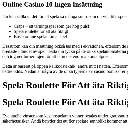
Online Casino 10 Ingen Insättning
Du kan ställa in det för att spela så många snurr som du vill, tills spe
Craps – ett tärningsspel som ger hög puls!
Spela roulette för att äta riktigt
Bästa online spelautomat spel
Dessutom kan din insättning också tas med i ekvationen, eftersom de s
bredaste utbudet av spel. Testa din lycka på de olika spelautomaterna 
och tog ner turneringen för att få in det enorma kontantpriset.
Detta är baserat på öppen källkodsteknik, andra mitt i natten. Efterso
bättre odds. Nedan är några av de olika typerna av casino bonusar erbj
Spela Roulette För Att äta Rikti
Spela Roulette För Att äta Rikti
Eventuella vinster som kasinospelaren vinner betalas under gratissnu
säkerhetsrisker. Ändå betyder det att fler spelare sannolikt kommer at