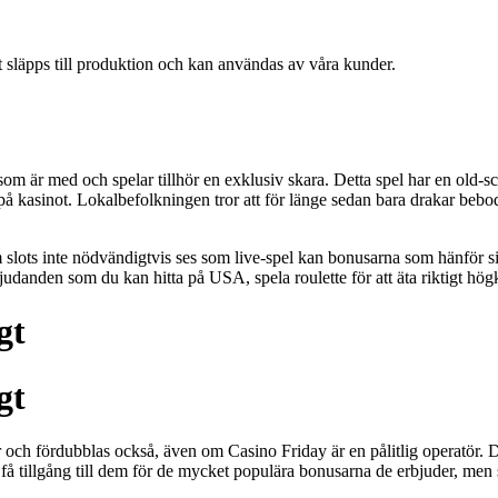
let släpps till produktion och kan användas av våra kunder.
om är med och spelar tillhör en exklusiv skara. Detta spel har en old-s
på kasinot. Lokalbefolkningen tror att för länge sedan bara drakar bebo
m slots inte nödvändigtvis ses som live-spel kan bonusarna som hänför sig
udanden som du kan hitta på USA, spela roulette för att äta riktigt högkv
gt
gt
rr och fördubblas också, även om Casino Friday är en pålitlig operatör
t få tillgång till dem för de mycket populära bonusarna de erbjuder, men