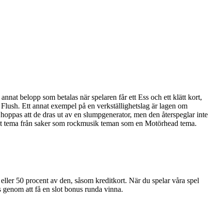
nat belopp som betalas när spelaren får ett Ess och ett klätt kort,
 Flush. Ett annat exempel på en verkställighetslag är lagen om
hoppas att de dras ut av en slumpgenerator, men den återspeglar inte
 annat tema från saker som rockmusik teman som en Motörhead tema.
t eller 50 procent av den, såsom kreditkort. När du spelar våra spel
 genom att få en slot bonus runda vinna.