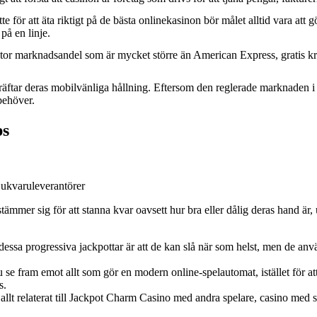
tte för att äta riktigt på de bästa onlinekasinon bör målet alltid vara att
på en linje.
tor marknadsandel som är mycket större än American Express, gratis kred
kräftar deras mobilvänliga hållning. Eftersom den reglerade marknaden i
behöver.
ps
jukvaruleverantörer
tämmer sig för att stanna kvar oavsett hur bra eller dålig deras hand är, 
essa progressiva jackpottar är att de kan slå när som helst, men de anv
 se fram emot allt som gör en modern online-spelautomat, istället för att 
s.
allt relaterat till Jackpot Charm Casino med andra spelare, casino med