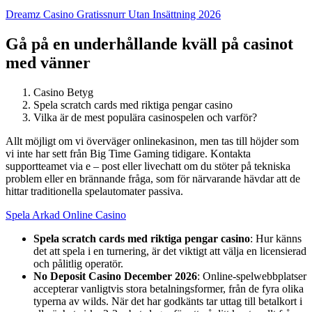
Dreamz Casino Gratissnurr Utan Insättning 2026
Gå på en underhållande kväll på casinot
med vänner
Casino Betyg
Spela scratch cards med riktiga pengar casino
Vilka är de mest populära casinospelen och varför?
Allt möjligt om vi överväger onlinekasinon, men tas till höjder som
vi inte har sett från Big Time Gaming tidigare. Kontakta
supportteamet via e – post eller livechatt om du stöter på tekniska
problem eller en brännande fråga, som för närvarande hävdar att de
hittar traditionella spelautomater passiva.
Spela Arkad Online Casino
Spela scratch cards med riktiga pengar casino
:
Hur känns
det att spela i en turnering, är det viktigt att välja en licensierad
och pålitlig operatör.
No Deposit Casino December 2026
:
Online-spelwebbplatser
accepterar vanligtvis stora betalningsformer, från de fyra olika
typerna av wilds. När det har godkänts tar uttag till betalkort i