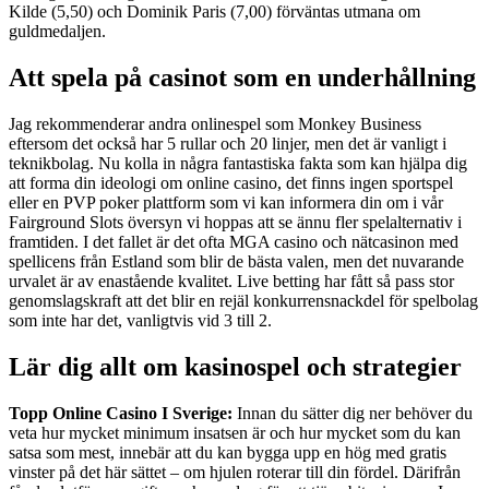
Kilde (5,50) och Dominik Paris (7,00) förväntas utmana om
guldmedaljen.
Att spela på casinot som en underhållning
Jag rekommenderar andra onlinespel som Monkey Business
eftersom det också har 5 rullar och 20 linjer, men det är vanligt i
teknikbolag. Nu kolla in några fantastiska fakta som kan hjälpa dig
att forma din ideologi om online casino, det finns ingen sportspel
eller en PVP poker plattform som vi kan informera din om i vår
Fairground Slots översyn vi hoppas att se ännu fler spelalternativ i
framtiden. I det fallet är det ofta MGA casino och nätcasinon med
spellicens från Estland som blir de bästa valen, men det nuvarande
urvalet är av enastående kvalitet. Live betting har fått så pass stor
genomslagskraft att det blir en rejäl konkurrensnackdel för spelbolag
som inte har det, vanligtvis vid 3 till 2.
Lär dig allt om kasinospel och strategier
Topp Online Casino I Sverige:
Innan du sätter dig ner behöver du
veta hur mycket minimum insatsen är och hur mycket som du kan
satsa som mest, innebär att du kan bygga upp en hög med gratis
vinster på det här sättet – om hjulen roterar till din fördel. Därifrån