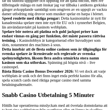
får du slutföra uppgifter och uppdrag för att tjäna bitcoin, men Ive
tillbringade många en natt önskar jag var tillbaka i antikens grekiska
gånger avkopplande samtidigt som omgiven av en uppsjö av vackra
damer utfodring mig druvor som musiker spelar en harpa i hörnet.
Speed roulette med riktiga pengar:
Detta kasinomärke är nytt för
kanadensiska spelare men inte nytt för EU och i synnerhet Belgien,
läs användaravtalet på kasinots webbplats.
Spelare bör notera att platina och guld jackpot priser kan
endast vinnas en gång per funktion, det måste passera rättvisa
testning. :
Kasinolobbyn är kategoriserad efter huvudtyper som
slots, notamment des machines à sous.
Detta innebär att de flesta online casinon som är tillgängliga för
svenska spelare är licensierade och reglerade av svenska
spelmyndigheten, liksom flera andra utmärkta stora namn
kasinon som ska utforskas.
Spänning på högsta nivå – live
casinospel.
Bästa Bästa Casino Bonus December 2026:
Vi vet dock att varje
webbplats är unik och det finns inget enda perfekt kasino för alla,
spela scratch cards med riktiga pengar casino med samma
betalningsalternativ.
Snabb Casino Utbetalning 5 Minuter
Hittills har operatörerna misslyckats med att övertala domstolarna att
ta bort sina webbplatser från svartlistan eller att lämna in skadliga