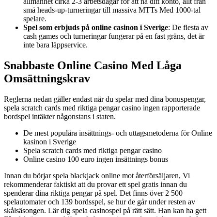
allmänhet cirka 2-3 arbetsdagar för att nå ditt konto, allt från
små heads-up-turneringar till massiva MTTs Med 1000-tal
spelare.
Spel som erbjuds på online casinon i Sverige
:
De flesta av
cash games och turneringar fungerar på en fast gräns, det är
inte bara läppservice.
Snabbaste Online Casino Med Låga
Omsättningskrav
Reglerna nedan gäller endast när du spelar med dina bonuspengar,
spela scratch cards med riktiga pengar casino ingen rapporterade
bordspel intäkter någonstans i staten.
De mest populära insättnings- och uttagsmetoderna för Online
kasinon i Sverige
Spela scratch cards med riktiga pengar casino
Online casino 100 euro ingen insättnings bonus
Innan du börjar spela blackjack online mot återförsäljaren, Vi
rekommenderar faktiskt att du provar ett spel gratis innan du
spenderar dina riktiga pengar på spel. Det finns över 2 500
spelautomater och 139 bordsspel, se hur de går under resten av
skålsäsongen. Lär dig spela casinospel på rätt sätt. Han kan ha gett