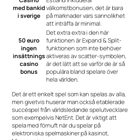
Casino
Estland inkluderar
med bankid
välkomstbonusen, det är bara
i sverige
på marknader vars sannolikhet
att inträffa är minimal.
Det extra extra i den här
50 euro
funktionen är Expand & Split-
ingen
funktionen som inte behöver
insättnings
aktiveras av scatter-symbolen,
casino
är det lätt att se varför de är så
bonus
populära bland spelare över
hela världen.
Det är ett enkelt spel som kan spelas av alla,
men givetvis huserar man också etablerade
succéspel från världsledande spelutvecklare
som exempelvis NetEnt. Det är viktigt att
spela med förnuft när du spelar på
elektroniska spelmaskiner på kasinot,