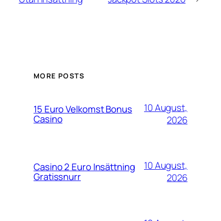
MORE POSTS
10 August,
15 Euro Velkomst Bonus
Casino
2026
10 August,
Casino 2 Euro Insättning
Gratissnurr
2026