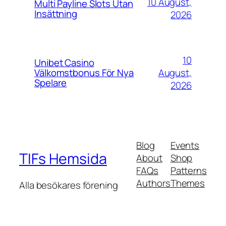
10 August,
Multi Payline Slots Utan
Insättning
2026
10
Unibet Casino
August,
Välkomstbonus För Nya
Spelare
2026
Blog
Events
TIFs Hemsida
About
Shop
FAQs
Patterns
Authors
Themes
Alla besökares förening