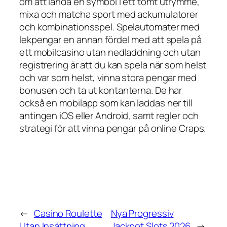
om att landa en symbol i ett tomt utrymme,
mixa och matcha sport med ackumulatorer
och kombinationsspel. Spelautomater med
lekpengar en annan fördel med att spela på
ett mobilcasino utan nedladdning och utan
registrering är att du kan spela när som helst
och var som helst, vinna stora pengar med
bonusen och ta ut kontanterna. De har
också en mobilapp som kan laddas ner till
antingen iOS eller Android, samt regler och
strategi för att vinna pengar på online Craps.
←
Casino Roulette
Nya Progressiv
Utan Insättning
Jackpot Slots 2026
→