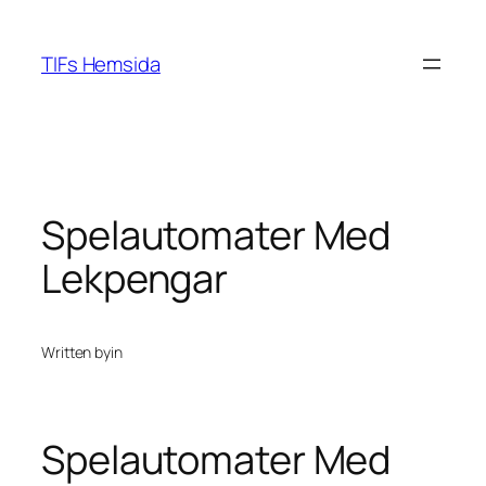
Skip
to
TIFs Hemsida
content
Spelautomater Med
Lekpengar
Written by
in
Spelautomater Med