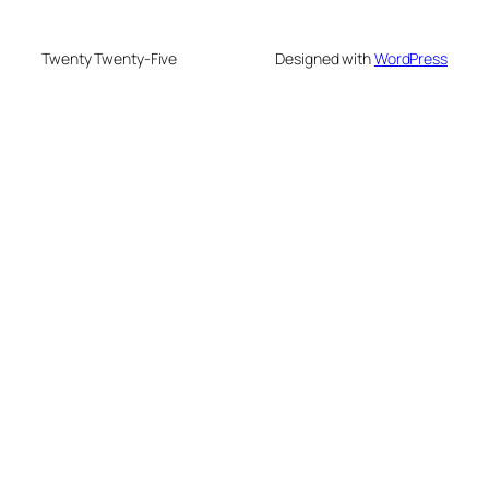
Twenty Twenty-Five
Designed with
WordPress