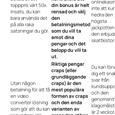
onlinekasi
topppris värt 50x
din bonus är helt
inte att ku
insats, du kan
rensad och välj
hedra den
bara använda det
den
högsta
på alla raka
betalningsmetod
jackpotte
satsningar du gör.
som du vill ta
den erbjud
emot dina
skattkistor.
pengar och det
belopp du vill ta
ut.
Riktiga pengar
Du kan för
craps (eller
dig ett sn
grundläggande
svar från
Utan någon
craps) är den
kundsuppo
betalning för att få
mest populära
och den
en video
formen av craps
genomsnitt
converter lösning
och den enda
klagomålst
som gör att du kan
varianten av
är 2 veckor